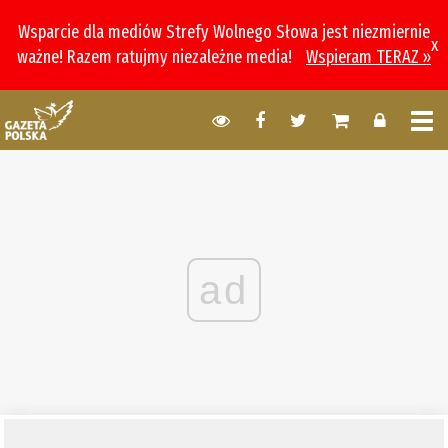
Wsparcie dla mediów Strefy Wolnego Słowa jest niezmiernie
x
ważne! Razem ratujmy niezależne media!
Wspieram TERAZ »
ad