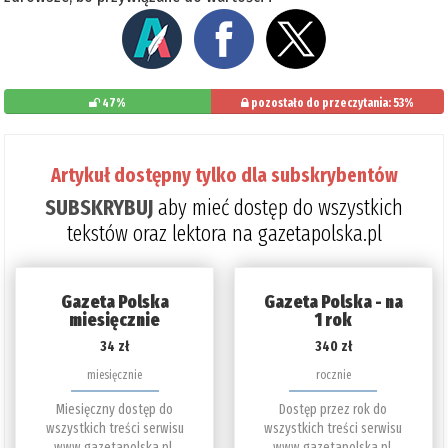
47%
pozostało do przeczytania: 53%
Artykuł dostępny tylko dla subskrybentów
SUBSKRYBUJ
aby mieć dostęp do wszystkich
tekstów oraz lektora na gazetapolska.pl
Gazeta Polska
Gazeta Polska - na
miesięcznie
1 rok
34 zł
340 zł
miesięcznie
rocznie
Miesięczny dostęp do
Dostęp przez rok do
wszystkich treści serwisu
wszystkich treści serwisu
www.gazetapolska.pl.
www.gazetapolska.pl.