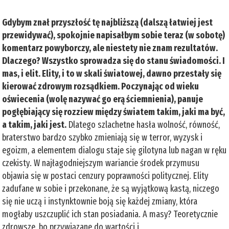
Gdybym znał przyszłość tę najbliższą (dalszą łatwiej jest
przewidywać), spokojnie napisałbym sobie teraz (w sobotę)
komentarz powyborczy, ale niestety nie znam rezultatów.
Dlaczego? Wszystko sprowadza się do stanu świadomości. I
mas, i elit. Elity, i to w skali światowej, dawno przestały się
kierować zdrowym rozsądkiem. Poczynając od wieku
oświecenia (wolę nazywać go erą ściemnienia), panuje
pogłębiający się rozziew między światem takim, jaki ma być,
a takim, jaki jest.
Dlatego szlachetne hasła wolność, równość,
braterstwo bardzo szybko zmieniają się w terror, wyzysk i
egoizm, a elementem dialogu staje się gilotyna lub nagan w ręku
czekisty. W najłagodniejszym wariancie środek przymusu
objawia się w postaci cenzury poprawności politycznej. Elity
zadufane w sobie i przekonane, że są wyjątkową kastą, niczego
się nie uczą i instynktownie boją się każdej zmiany, która
mogłaby uszczuplić ich stan posiadania. A masy? Teoretycznie
zdrowsze, bo przywiązane do wartości i