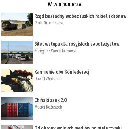
W tym numerze
Rząd bezradny wobec ruskich rakiet i dronów
Piotr Grochmalski
Bilet wstępu dla rosyjskich sabotażystów
Grzegorz Wierzchołowski
Karmienie obu Konfederacji
Dawid Wildstein
Chiński szok 2.0
Maciej Kożuszek
Od obrony wolnych mediów po pielgrzymki,