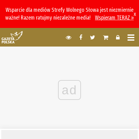
Wsparcie dla mediów Strefy Wolnego Słowa jest niezmiernie
x
ważne! Razem ratujmy niezależne media!
Wspieram TERAZ »
ad