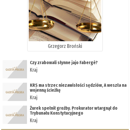
Grzegorz Broński
Czy zrabowali słynne jajo Fabergé?
Kraj
KRS ma strzec niezawisłości sędziów, A weszła na
wojenną ścieżkę
Kraj
Żurek spełnił groźby. Prokurator wtargnął do
Trybunału Konstytucyjnego
Kraj