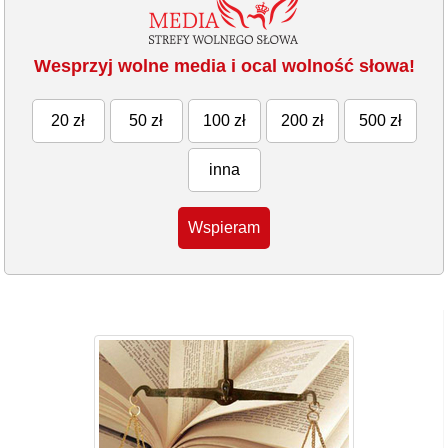
Wesprzyj wolne media i ocal wolność słowa!
20 zł
50 zł
100 zł
200 zł
500 zł
inna
Wspieram