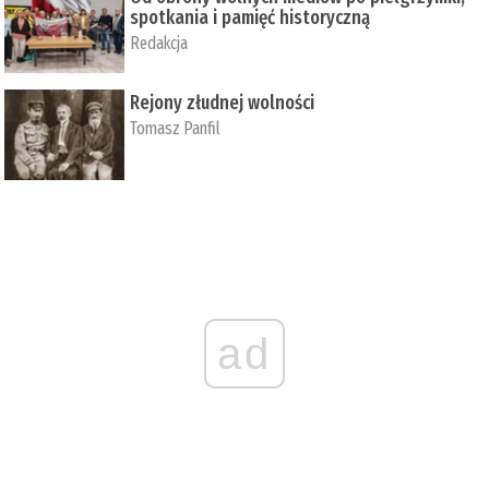
spotkania i pamięć historyczną
Redakcja
Rejony złudnej wolności
Tomasz Panfil
ad