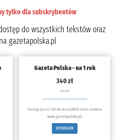
ny tylko dla subskrybentów
dostęp do wszystkich tekstów oraz
 na gazetapolska.pl
e
Gazeta Polska - na 1 rok
340 zł
rocznie
Dostęp przez rok do wszystkich treści serwisu
www.gazetapolska.pl.
WYBIERAM