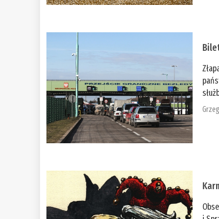
Bile
Złap
pańs
służb
Grzeg
Kar
Obse