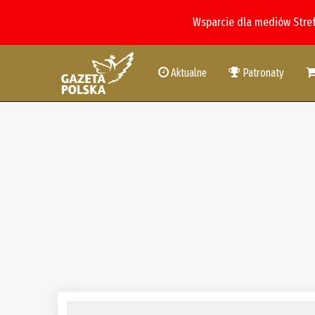
Wsparcie dla mediów Stre
Aktualne
Patronaty