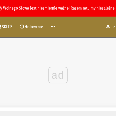
fy Wolnego Słowa jest niezmiernie ważne! Razem ratujmy niezależne
SKLEP
Historyczne
ad