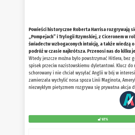
Powieści historyczne Roberta Harrisa rozgrywają s
„Pompejach” i Trylogii Rzymskiej, z Ciceronem w r
świadectw wzbogaconych intuicją, a także wiedzą 
podróż w czasie najkrótsza. Przenosi nas do kilku j
Wtedy jeszcze można było powstrzymać Hitlera, bez go
spisek przeciw nazistowskiemu dyletantowi. Klucz do r
schorowany i nie chciał wysyłać Anglii w bój w intere
zamierzała wychylić nosa spoza Linii Maginota, Ameryk
niezwykłym pietyzmem rozgrywa się prywatna akcja d
61%