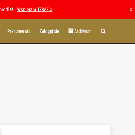
 media!
Wspieram TERAZ »
x
Prenumerata
Zaloguj się
Archiwum