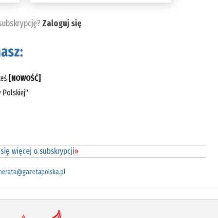
 subskrypcję?
Zaloguj się
asz:
teś
[NOWOŚĆ]
 Polskiej"
się więcej o subskrypcji
»
merata@gazetapolska.pl