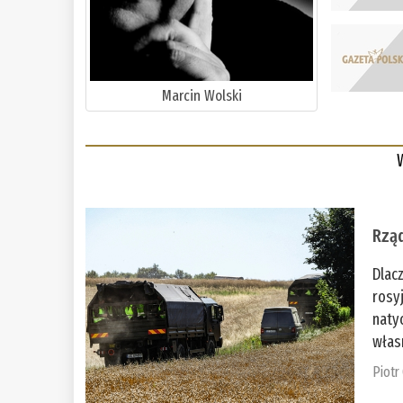
Marcin Wolski
Rząd
Dlac
rosy
naty
włas
Piotr