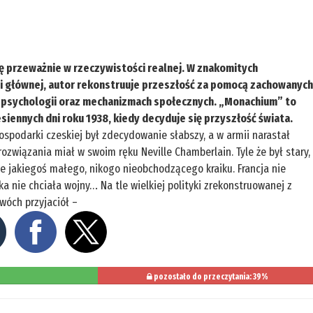
ię przeważnie w rzeczywistości realnej. W znakomitych
oli głównej, autor rekonstruuje przeszłość za pomocą zachowanyc
o psychologii oraz mechanizmach społecznych. „Monachium” to
esiennych dni roku 1938, kiedy decyduje się przyszłość świata.
spodarki czeskiej był zdecydowanie słabszy, a w armii narastał
ozwiązania miał w swoim ręku Neville Chamberlain. Tyle że był stary,
sie jakiegoś małego, nikogo nieobchodzącego kraiku. Francja nie
a nie chciała wojny… Na tle wielkiej polityki zrekonstruowanej z
wóch przyjaciół –
pozostało do przeczytania: 39%