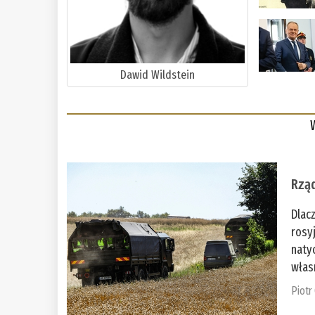
Dawid Wildstein
Rząd
Dlac
rosy
naty
włas
Piotr