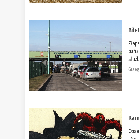
Bile
Złap
pańs
służb
Grzeg
Kar
Obse