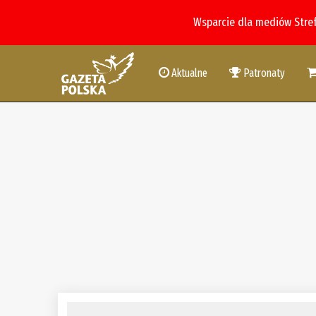
Wsparcie dla mediów Stre
Aktualne
Patronaty