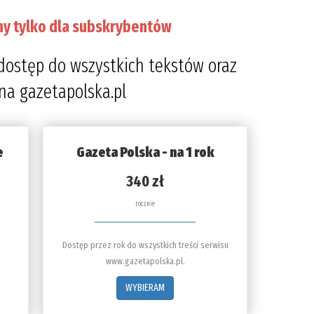
ny tylko dla subskrybentów
dostęp do wszystkich tekstów oraz
 na gazetapolska.pl
e
Gazeta Polska - na 1 rok
340 zł
rocznie
Dostęp przez rok do wszystkich treści serwisu
www.gazetapolska.pl.
WYBIERAM