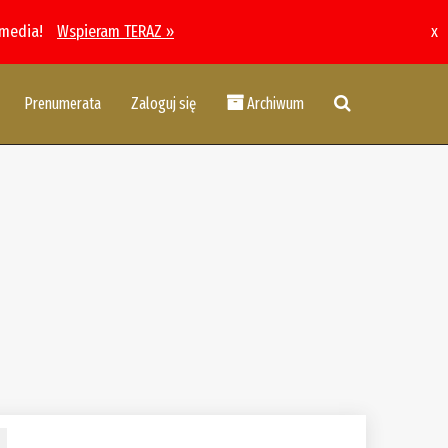
 media!
Wspieram TERAZ »
x
Prenumerata
Zaloguj się
Archiwum