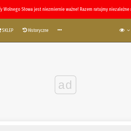
fy Wolnego Słowa jest niezmiernie ważne! Razem ratujmy niezależne
SKLEP
Historyczne
ad