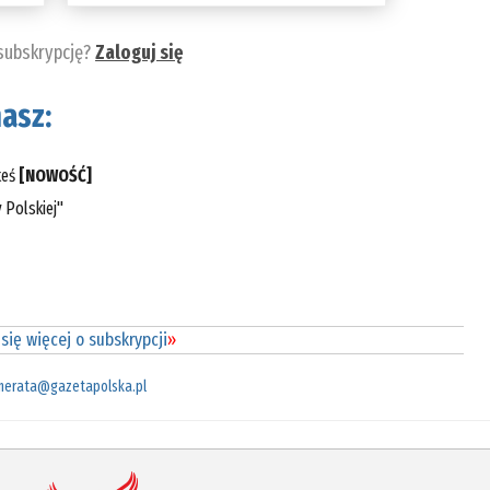
 subskrypcję?
Zaloguj się
asz:
teś
[NOWOŚĆ]
 Polskiej"
się więcej o subskrypcji
»
merata@gazetapolska.pl