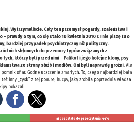
skiej. Wytrzymaliście. Cały ten przemysł pogardy, szaleństwa i
 – prawdy o tym, co się stało 10 kwietnia 2010 r. I nie piszę tu o
y, bardziej przypadek psychiatryczny niż polityczny.
śród nich skłonnych do przemocy typów związanych z
 tych, którzy byli przed nimi – Palikot i jego kolejne klony, psy
łamstwa ze strony służb i mediów. Oni byli naprawdę groźni.
Ale
 pomnik ofiar. Godne uczczenie zmarłych. To, czego najbardziej bała
 też inny „zysk” z tej ponurej hucpy, jaką zrobiła poprzednia władza
kipy pokazali
pozostało do przeczytania: 44%