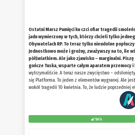
Ostatni Marsz Pamięci ku czci ofiar tragedii smoleń
jadu wymierzony w tych, którzy chcieli tylko jednego
Obywatelach RP. To teraz tylko nieudolne popłuczyn
Jednostkowo może i groźny, zważywszy na to, ile w
półświatkiem. Ale jako zjawisko – marginalni. Piszę o
gończe Tuska, wsparte całym aparatem przemocy i k
wytrzymaliście. A teraz nasze zwycięstwo – odsłonięty
się Platforma. To jeden z elementów wygranej. Ale jest
wokół tragedii 10 kwietnia. To, że ludzie poprzedniej e
56%