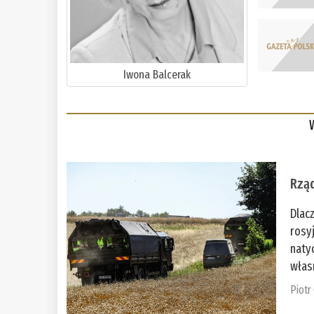
Iwona Balcerak
Rząd
Dlac
rosy
naty
włas
Piotr