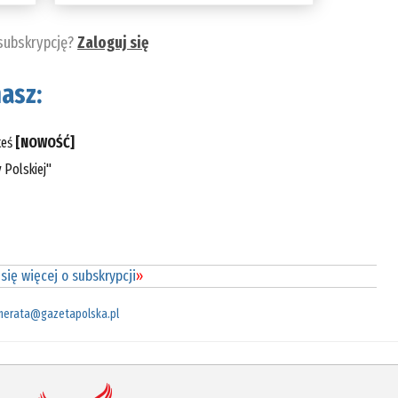
 subskrypcję?
Zaloguj się
asz:
teś
[NOWOŚĆ]
 Polskiej"
się więcej o subskrypcji
»
merata@gazetapolska.pl