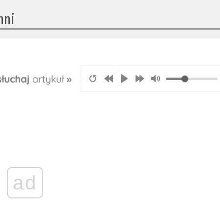
hni
ad