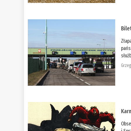
Bile
Złap
pańs
służb
Grzeg
Kar
Obse