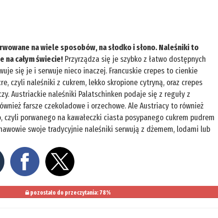
rwowane na wiele sposobów, na słodko i słono. Naleśniki to
e na całym świecie!
Przyrządza się je szybko z łatwo dostępnych
je się je i serwuje nieco inaczej. Francuskie crepes to cienkie
re, czyli naleśniki z cukrem, lekko skropione cytryną, oraz crepes
y. Austriackie naleśniki Palatschinken podaje się z reguły z
wnież farsze czekoladowe i orzechowe. Ale Austriacy to również
o, czyli porwanego na kawałeczki ciasta posypanego cukrem pudrem
nawowie swoje tradycyjnie naleśniki serwują z dżemem, lodami lub
pozostało do przeczytania: 78%