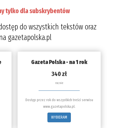
ny tylko dla subskrybentów
dostęp do wszystkich tekstów oraz
 na gazetapolska.pl
e
Gazeta Polska - na 1 rok
340 zł
rocznie
Dostęp przez rok do wszystkich treści serwisu
www.gazetapolska.pl.
WYBIERAM