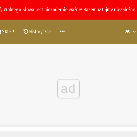
fy Wolnego Słowa jest niezmiernie ważne! Razem ratujmy niezależne
SKLEP
Historyczne
ad