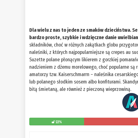
Dla wielu z nas to jeden ze smaków dzieciństwa. Se
bardzo proste, szybkie i wdzięczne danie uwielbian
składników, choć w różnych zakątkach globu przygotowu
naleśniki, z których najpopularniejsze są crepes au suc
Suzette polane płonącym likierem z gorzkiej pomarańcz
nadzieniem z dżemu morelowego, choć popularne są ró
amatorzy tzw. Kaiserschmarrn – naleśnika cesarskieg
lub polanego słodkim sosem albo konfiturami. Skandy
bitą śmietaną, ale również z pieczoną wieprzowiną.
22%