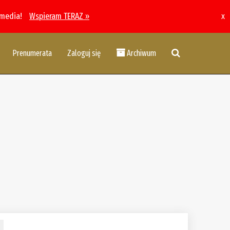
 media!
Wspieram TERAZ »
x
Prenumerata
Zaloguj się
Archiwum