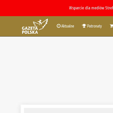
Wsparcie dla mediów Stre
Aktualne
Patronaty