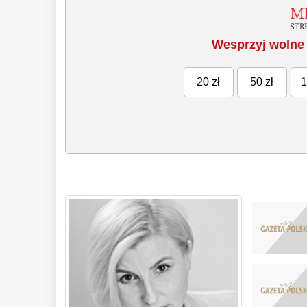
Wesprzyj wolne 
20 zł
50 zł
1