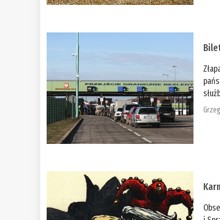
Bile
Złap
pańs
służb
Grzeg
Kar
Obse