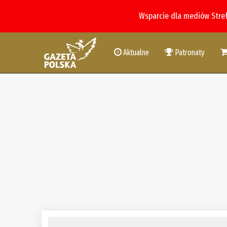
Wsparcie dla mediów Stre
Aktualne
Patronaty