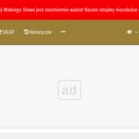
fy Wolnego Słowa jest niezmiernie ważne! Razem ratujmy niezależne
SKLEP
Historyczne
ad