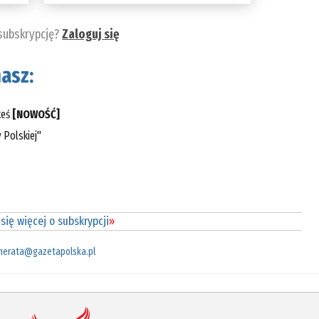
 subskrypcję?
Zaloguj się
asz:
teś
[NOWOŚĆ]
 Polskiej"
się więcej o subskrypcji
»
merata@gazetapolska.pl