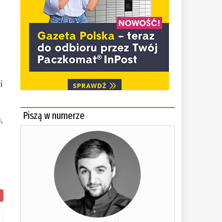
i
Piszą w numerze
,