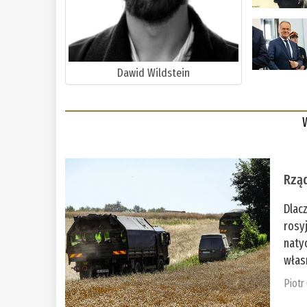
Dawid Wildstein
Rząd
Dlac
rosy
naty
włas
Piotr