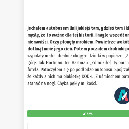
Jechałem autobusem linii jakiejś tam, gdzieś tam i 
myślę, że to ważne dla tej historii. I nagle wszedł 
nienawiści. Oczy płonęły mrokiem. Powietrze wokół
dotknął mnie jego cień. Potem poczułem drobinki p
wypalały małe, idealnie okrągłe dziurki w papierze. „
górę. Tak. Hartman. Ten Hartman. „Zdradziłeś, ty parc
fotela. Potoczyłem się po podłodze autobusu. Spojrz
że każdy z nich ma plakietkę KOD-u. Z uśmiechem patrzy
stanąć na nogi. Chyba pękły mi kości.
52%