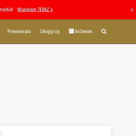
 media!
Wspieram TERAZ »
x
Prenumerata
Zaloguj się
Archiwum