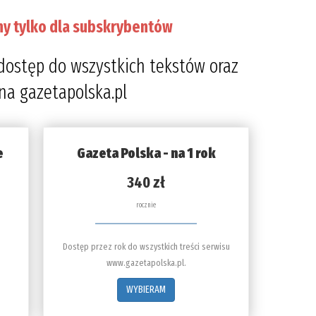
ny tylko dla subskrybentów
dostęp do wszystkich tekstów oraz
 na gazetapolska.pl
e
Gazeta Polska - na 1 rok
340 zł
rocznie
Dostęp przez rok do wszystkich treści serwisu
www.gazetapolska.pl.
WYBIERAM