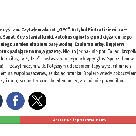
kiedyś tam. Czytałem akurat „GPC”. Artykuł Piotra Lisiewicza –
on. Sapał. Gdy stawiał kroki, autobus uginał się pod ciężarem jego
 niego zamieniało się w parę wodną. Czułem siarkę. Najpierw
otu spadające na moją gazetę.
Nie, to jednak nie pot. To jad. Kropelk
Zdradziłeś, ty Żydzie” – usłyszałem jego ochrypły głos. Spojrzałem w
hu!” – zawył niczym wilk. Potężnym uderzeniem łapy wyrzucił mnie z
ałem na współpasażerów, szukając ratunku. Dopiero wtedy zobaczyłem
li na tę scenę terroru. Chciałem uciec, ale ból nie pozwolił mi
pozostało do przeczytania: 48%