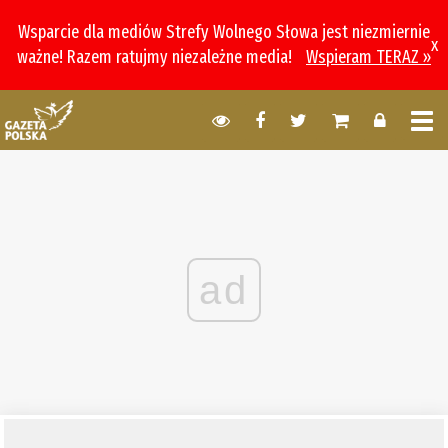
Wsparcie dla mediów Strefy Wolnego Słowa jest niezmiernie
x
ważne! Razem ratujmy niezależne media!
Wspieram TERAZ »
ad