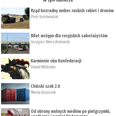
Rząd bezradny wobec ruskich rakiet i dronów
Piotr Grochmalski
Bilet wstępu dla rosyjskich sabotażystów
Grzegorz Wierzchołowski
Karmienie obu Konfederacji
Dawid Wildstein
Chiński szok 2.0
Maciej Kożuszek
Od obrony wolnych mediów po pielgrzymki,