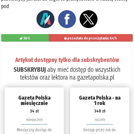
pod
36%
pozostało do przeczytania: 64%
Artykuł dostępny tylko dla subskrybentów
SUBSKRYBUJ
aby mieć dostęp do wszystkich
tekstów oraz lektora na gazetapolska.pl
Gazeta Polska
Gazeta Polska - na
miesięcznie
1 rok
34 zł
340 zł
miesięcznie
rocznie
Miesięczny dostęp do
Dostęp przez rok do