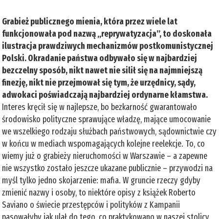
Grabież publicznego mienia, która przez wiele lat
funkcjonowała pod nazwą „reprywatyzacja”, to doskonała
ilustracja prawdziwych mechanizmów postkomunistycznej
Polski. Okradanie państwa odbywało się w najbardziej
bezczelny sposób, nikt nawet nie silił się na najmniejszą
finezję, nikt nie przejmował się tym, że urzędnicy, sądy,
adwokaci poświadczają najbardziej ordynarne kłamstwa.
Interes kręcił się w najlepsze, bo bezkarność gwarantowało
środowisko polityczne sprawujące władzę, mające umocowanie
we wszelkiego rodzaju służbach państwowych, sądownictwie czy
w końcu w mediach wspomagających kolejne reelekcje. To, co
wiemy już o grabieży nieruchomości w Warszawie – a zapewne
nie wszystko zostało jeszcze ukazane publicznie – przywodzi na
myśl tylko jedno skojarzenie: mafia. W gruncie rzeczy gdyby
zmienić nazwy i osoby, to niektóre opisy z książek Roberto
Saviano o świecie przestępców i polityków z Kampanii
pasowałyby jak ulał do tego, co praktykowano w naszej stolicy