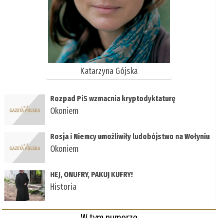
Katarzyna Gójska
Rozpad PiS wzmacnia kryptodyktaturę
Okoniem
Rosja i Niemcy umożliwiły ludobójstwo na Wołyniu
Okoniem
HEJ, ONUFRY, PAKUJ KUFRY!
Historia
W tym numerze