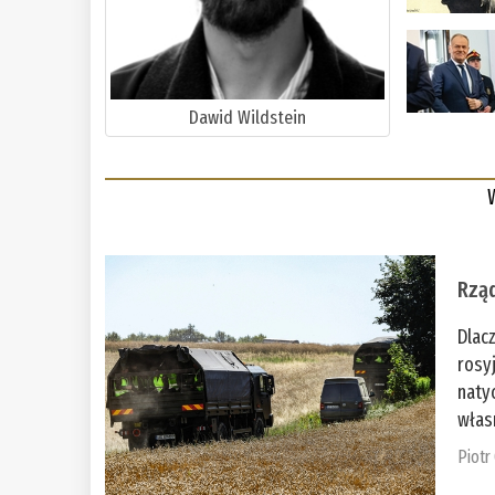
Dawid Wildstein
Rząd
Dlac
rosy
naty
włas
Piotr