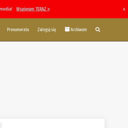
 media!
Wspieram TERAZ »
x
Prenumerata
Zaloguj się
Archiwum