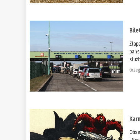
Bile
Złap
pańs
służb
Grzeg
Kar
Obse