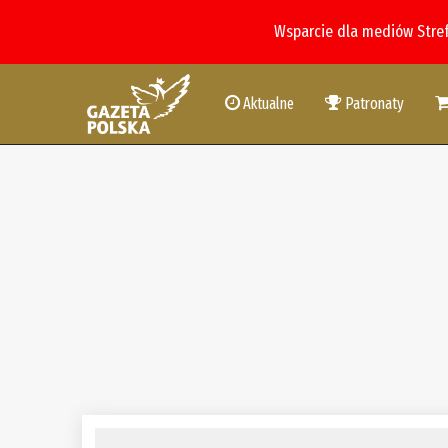
Wsparcie dla mediów Stre
Aktualne
Patronaty