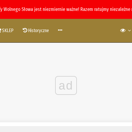
fy Wolnego Słowa jest niezmiernie ważne! Razem ratujmy niezależne
SKLEP
Historyczne
ad