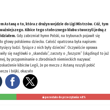
em Astaną o to, która z drużyn wejdzie do Ligi Mistrzów. Cóż, tym
o ważniejszego. Kibice tego stołecznego klubu stworzyli jedną z
idziałem.
Gdy zabrzmiał hymn Polski, na trybunach pojawił się
do głowy polskiemu dziecku. Całość opatrzona była napisem:
sięcy ludzi. Tysiące z nich były dziećmi”. Oczywiście oprawa
iły się nagłówki o „skandalu”, zarzuty o „faszyzm” (skądinąd to już
nej, by przypominanie o zbrodniach niemieckich nazywać
karżenie kibiców Legii, że po meczu z Astaną ruszyli pobić
eczu i bójki, okazało
pozostało do przeczytania: 48%