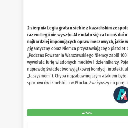
2 sierpnia Legia grała u siebie z kazachskim zespoł
razem Legii nie wyszło. Ale udało się za to coś duż
najbardziej imponujących opraw meczowych, jakie w
gigantyczny obraz Niemca przystawiającego pistolet 
„Podczas Powstania Warszawskiego Niemcy zabili 160 ty
wywołała furię wiadomych mediów i dziennikarzy. Pojaw
naprawdę świadectwo wyjątkowej kondycji intelektual
„faszyzmem”). Chyba najzabawniejszym atakiem było os
sportowców izraelskich w Płocku. Zważywszy na porę m
52%