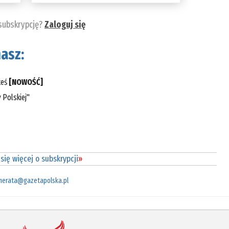
 subskrypcję?
Zaloguj się
asz:
teś
[NOWOŚĆ]
 Polskiej"
się więcej o subskrypcji
»
merata@gazetapolska.pl