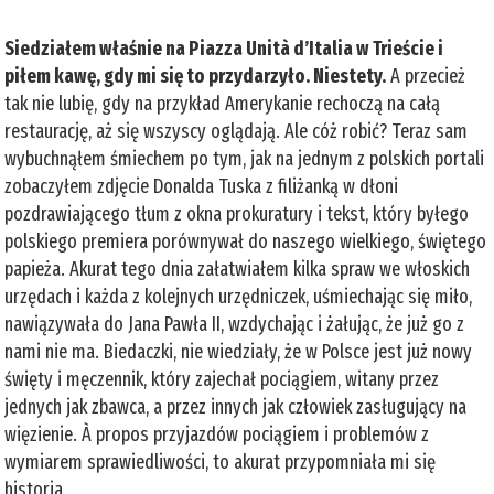
Siedziałem właśnie na Piazza Unità d’Italia w Trieście i
piłem kawę, gdy mi się to przydarzyło. Niestety.
A przecież
tak nie lubię, gdy na przykład Amerykanie rechoczą na całą
restaurację, aż się wszyscy oglądają. Ale cóż robić? Teraz sam
wybuchnąłem śmiechem po tym, jak na jednym z polskich portali
zobaczyłem zdjęcie Donalda Tuska z filiżanką w dłoni
pozdrawiającego tłum z okna prokuratury i tekst, który byłego
polskiego premiera porównywał do naszego wielkiego, świętego
papieża. Akurat tego dnia załatwiałem kilka spraw we włoskich
urzędach i każda z kolejnych urzędniczek, uśmiechając się miło,
nawiązywała do Jana Pawła II, wzdychając i żałując, że już go z
nami nie ma. Biedaczki, nie wiedziały, że w Polsce jest już nowy
święty i męczennik, który zajechał pociągiem, witany przez
jednych jak zbawca, a przez innych jak człowiek zasługujący na
więzienie. À propos przyjazdów pociągiem i problemów z
wymiarem sprawiedliwości, to akurat przypomniała mi się
historia