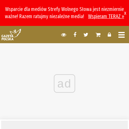
Wsparcie dla mediów Strefy Wolnego Słowa jest niezmiernie
x
ważne! Razem ratujmy niezależne media!
Wspieram TERAZ »
ad