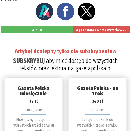
56%
pozostało do przeczytania: 44%
Artykuł dostępny tylko dla subskrybentów
SUBSKRYBUJ
aby mieć dostęp do wszystkich
tekstów oraz lektora na gazetapolska.pl
Gazeta Polska
Gazeta Polska - na
miesięcznie
1 rok
34 zł
340 zł
miesięcznie
rocznie
Miesięczny dostęp do
Dostęp przez rok do
wszystkich treści serwisu
wszystkich treści serwisu
www.gazetapolska.pl.
www.gazetapolska.pl.