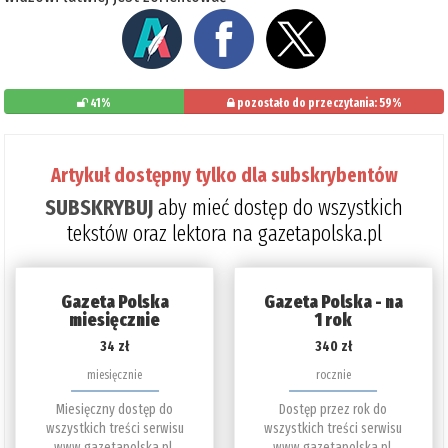
41%
pozostało do przeczytania: 59%
Artykuł dostępny tylko dla subskrybentów
SUBSKRYBUJ
aby mieć dostęp do wszystkich
tekstów oraz lektora na gazetapolska.pl
Gazeta Polska
Gazeta Polska - na
miesięcznie
1 rok
34 zł
340 zł
miesięcznie
rocznie
Miesięczny dostęp do
Dostęp przez rok do
wszystkich treści serwisu
wszystkich treści serwisu
www.gazetapolska.pl.
www.gazetapolska.pl.