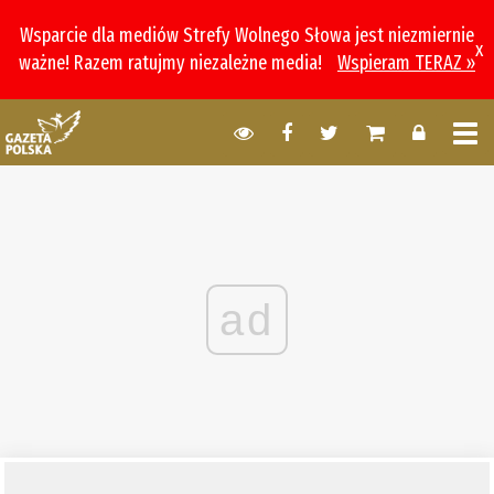
Wsparcie dla mediów Strefy Wolnego Słowa jest niezmiernie
x
ważne! Razem ratujmy niezależne media!
Wspieram TERAZ »
ad