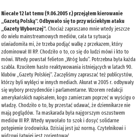
Niecałe 12 lat temu (9.06.2005 r.) przejąłem kierowanie
„Gazetą Polską”. Odbywało się to przy wściekłym ataku
„Gazety Wyborczej”.
Chociaż zapraszano mnie wtedy jeszcze
do wielu mainstreamowych mediów, cała ta sytuacja
uświadomiła mi, że trzeba podjąć walkę z przekazem, który
zdominował III RP. Chodziło o to, co się do ludzi mówi i kto to
mówi. Wtedy powstał felieton „Wróg ludu”. Potrzebna była każda
szabla. Rzuciłem hasło reaktywowania istniejących w latach 90.
klubów „Gazety Polskiej”. Zaczęliśmy zapraszać też publicystów,
którzy byli wyklęci w innych mediach. Akurat w 2005 r. odbywały
się wybory prezydenckie i parlamentarne. Wzorem redakcji
amerykańskich napisałem, kogo zamierzam poprzeć w wyścigu o
władzę. Chodziło o to, by przestać udawać, że dziennikarze nie
mają poglądów. Ta maskarada była najgorszym oszustwem
mediów III RP. Wtedy wywołało to szok i dosyć solidarne
potępienie środowiska. Dzisiaj jest już normą. Czytelnikowi i
widzowi łatwiej jest zorientować