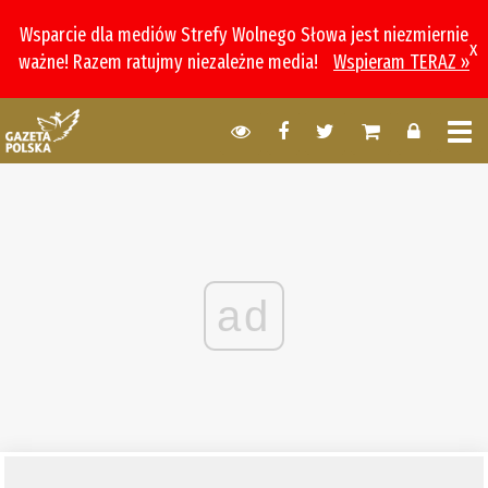
Wsparcie dla mediów Strefy Wolnego Słowa jest niezmiernie
x
ważne! Razem ratujmy niezależne media!
Wspieram TERAZ »
ad