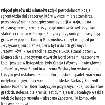
Więcej plusów niż minusów
Dzięki petrodolarom Rosja
zgromadziła duże rezerwy, które w dużej mierze zamierza
przeznaczyć nie na zabezpieczanie sytuacji w kraju, ale na
ekspansję zewnętrzną. Kryzys daje możliwość wykorzystania
słabości i chaosu w Europie. Rosyjscy przywódcy nie zasypiają
gruszek w popiele. Dmitrij Miedwiediew ruszył w objazd po
„kryzysowej Europie”. Najpierw był u dwóch głównych
„ratowników” – we Francji na szczycie G-20, a zaraz potem w
Niemczech na uroczystym otwarciu Nord Stream. Następne w
kolei, jeszcze w listopadzie, były Grecja i Włochy – dwie główne
„ofiary” kryzysu. Z punktu widzenia Moskwy korzystne w dobie
kryzysu jest osłabienie Komisji Europejskiej i spadek znaczenia
instytucji unijnych na rzecz tandemu Merkel-Sarkozy. Odszedł
jednak Papandreu, lider tradycyjnie przyjaznych Rosji socjalistów
greckich. Bolesna dla Kremla jest dymisja Berlusconiego A także
odejście innego rusofila – Hiszpana Zapatero. To komplikuje
Moskwie politykę