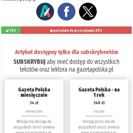
15%
pozostało do przeczytania: 85%
Artykuł dostępny tylko dla subskrybentów
SUBSKRYBUJ
aby mieć dostęp do wszystkich
tekstów oraz lektora na gazetapolska.pl
Gazeta Polska
Gazeta Polska - na
miesięcznie
1 rok
34 zł
340 zł
miesięcznie
rocznie
Miesięczny dostęp do
Dostęp przez rok do
wszystkich treści serwisu
wszystkich treści serwisu
www.gazetapolska.pl.
www.gazetapolska.pl.