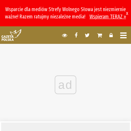
Wsparcie dla mediów Strefy Wolnego Słowa jest niezmiernie
x
ważne! Razem ratujmy niezależne media!
Wspieram TERAZ »
ad