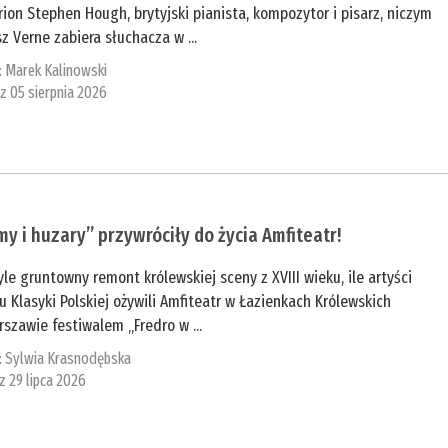
ion Stephen Hough, brytyjski pianista, kompozytor i pisarz, niczym
sz Verne zabiera słuchacza w ...
:
Marek Kalinowski
 z 05 sierpnia 2026
y i huzary” przywróciły do życia Amfiteatr!
yle gruntowny remont królewskiej sceny z XVIII wieku, ile artyści
u Klasyki Polskiej ożywili Amfiteatr w Łazienkach Królewskich
szawie festiwalem „Fredro w ...
:
Sylwia Krasnodębska
 z 29 lipca 2026