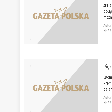
zrel
dołą
można
Autor
Nr 32
Pięk
„Dom
Premi
balan
Autor
Nr 32