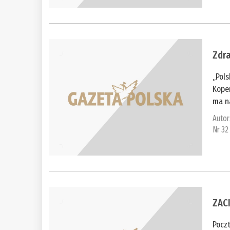
Zdr
„Pol
Koper
ma n
Autor
Nr 32
ZAC
Pocz