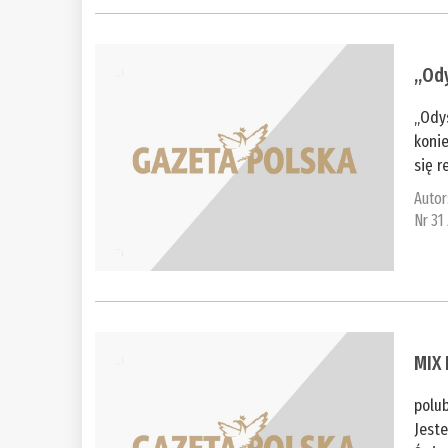
„Od
„Ody
konie
się r
Autor
Nr 31
MIX 
polub
Jeste