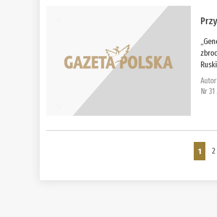
Prz
„Gen
zbrod
Ruski
Autor
Nr 31
Pages
1
2