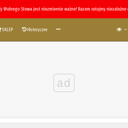
fy Wolnego Słowa jest niezmiernie ważne! Razem ratujmy niezależne
SKLEP
Historyczne
ad