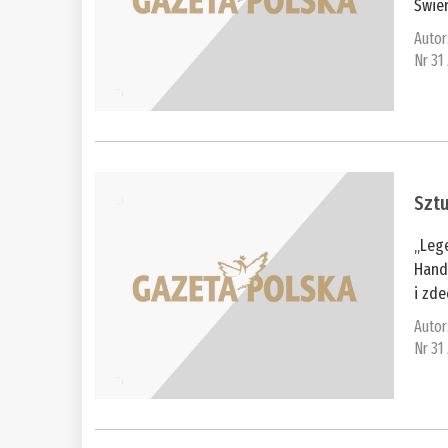
Świer
Autor
Nr 31
Szt
„Lege
Hand
i zde
Autor
Nr 31