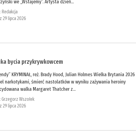
zyński we „Wstajemy”. Artysta dzień...
:
Redakcja
 z 29 lipca 2026
uka bycia przykrywkowcem
ndy” KRYMINAŁ, reż. Brady Hood, Julian Holmes Wielka Brytania 2026
el narkotykami, śmierć nastolatków w wyniku zażywania heroiny
cydowana walka Margaret Thatcher z...
:
Grzegorz Wszołek
 z 29 lipca 2026