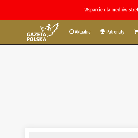
Wsparcie dla mediów Stre
Aktualne
Patronaty