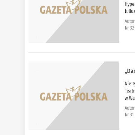
Hyper
Juliu
Autor
Nr 32
„Dam
Nie t
Teatr
w War
Autor
Nr 31