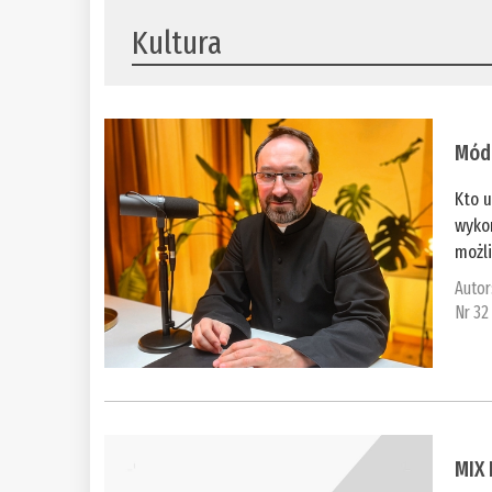
Kultura
Módl
Kto u
wyko
możli
Autor
Nr 32
MIX 