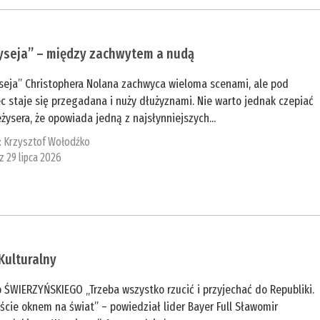
yseja” – między zachwytem a nudą
seja” Christophera Nolana zachwyca wieloma scenami, ale pod
c staje się przegadana i nuży dłużyznami. Nie warto jednak czepiać
eżysera, że opowiada jedną z najsłynniejszych...
:
Krzysztof Wołodźko
 z 29 lipca 2026
Kulturalny
 ŚWIERZYŃSKIEGO „Trzeba wszystko rzucić i przyjechać do Republiki.
ście oknem na świat” – powiedział lider Bayer Full Sławomir