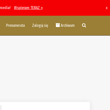
 media!
Wspieram TERAZ »
x
Prenumerata
Zaloguj się
Archiwum