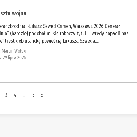
yszła wojna
erał zbrodnia” Łukasz Szwed Crimen, Warszawa 2026 Generał
nia” (bardziej podobał mi się roboczy tytuł „I wtedy napadli nas
e”) jest debiutancką powieścią Łukasza Szweda,...
:
Marcin Wolski
 z 29 lipca 2026
3
4
…
›
»