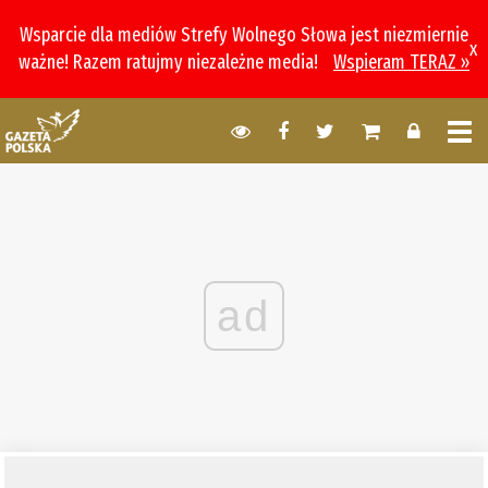
Wsparcie dla mediów Strefy Wolnego Słowa jest niezmiernie
x
ważne! Razem ratujmy niezależne media!
Wspieram TERAZ »
ad