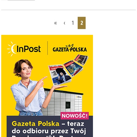
Pages
«
‹
1
2