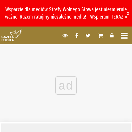
Wsparcie dla mediów Strefy Wolnego Słowa jest niezmiernie
x
ważne! Razem ratujmy niezależne media!
Wspieram TERAZ »
ad