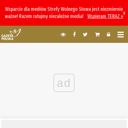
Wsparcie dla mediów Strefy Wolnego Słowa jest niezmiernie
x
ważne! Razem ratujmy niezależne media!
Wspieram TERAZ »
ad