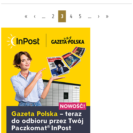
Pages
«
‹
…
2
3
4
5
…
›
»