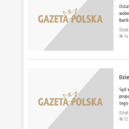
Osta
wobe
Bartł
Dział
Nr 14
Dzi
Sąd 
prop
tego
Dział
Nr 12