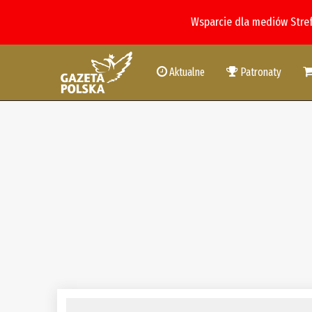
Wsparcie dla mediów Stre
Aktualne
Patronaty