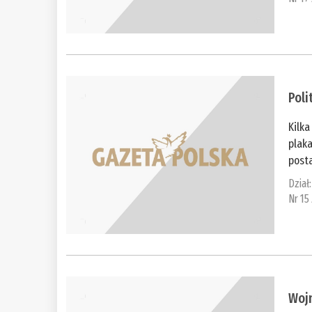
Poli
Kilka
plak
posta
Dział
Nr 15
Woj