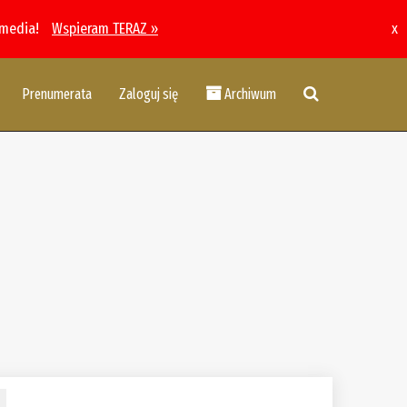
 media!
Wspieram TERAZ »
x
Prenumerata
Zaloguj się
Archiwum