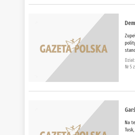
Dem
Zupeł
poli
stano
Dział
Nr 5 
Garś
Na t
Tusk,