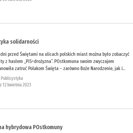
tyka solidarności
 dni przed Świętami na ulicach polskich miast można było zobaczyć
aty z hasłem „PiS=drożyzna”. POstkomuna swoim zwyczajem
nowiła zatruć Polakom Święta – zarówno Boże Narodzenie, jak i...
:
Publicystyka
 z 12 kwietnia 2023
na hybrydowa POstkomuny