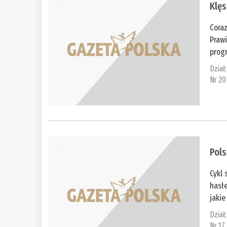
Klęs
Cora
Prawi
prog
Dział
Nr 20
Pols
Cykl 
hasłe
jakie
Dział
Nr 17