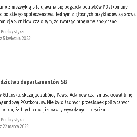
tnio z niezwykłą siłą ujawnia się pogarda polityków POstkomuny
c polskiego społeczeństwa. Jednym z głośnych przykładów są słowa
omieja Sienkiewicza o tym, że tworząc programy społeczne,...
:
Publicystyka
 z 5 kwietnia 2023
edzictwo departamentów SB
w Gdańsku, skazując zabójcę Pawła Adamowicza, zmasakrował linię
agandową POstkomuny. Nie było żadnych przesłanek politycznych
 mordu, żadnych emocji sprawcy wywołanych treściami...
:
Publicystyka
 z 22 marca 2023