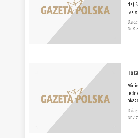
daj B
jakie
Dział
Nr 8 
Tota
Mini
jedne
okaza
Dział
Nr 7 