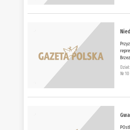
Nie
Przyz
repr
Brzez
Dział
Nr 10
Gwa
POstk