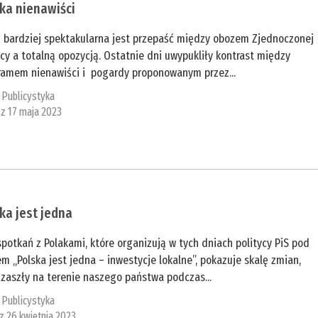
ka nienawiści
z bardziej spektakularna jest przepaść między obozem Zjednoczonej
cy a totalną opozycją. Ostatnie dni uwypukliły kontrast między
ramem nienawiści i pogardy proponowanym przez...
:
Publicystyka
 z 17 maja 2023
ka jest jedna
spotkań z Polakami, które organizują w tych dniach politycy PiS pod
m „Polska jest jedna – inwestycje lokalne”, pokazuje skalę zmian,
 zaszły na terenie naszego państwa podczas...
:
Publicystyka
 z 26 kwietnia 2023