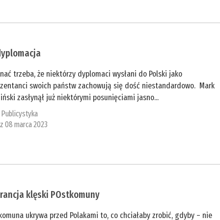
dyplomacja
nać trzeba, że niektórzy dyplomaci wysłani do Polski jako
ezentanci swoich państw zachowują się dość niestandardowo. Mark
iński zasłynął już niektórymi posunięciami jasno...
:
Publicystyka
 z 08 marca 2023
rancja klęski POstkomuny
omuna ukrywa przed Polakami to, co chciałaby zrobić, gdyby – nie