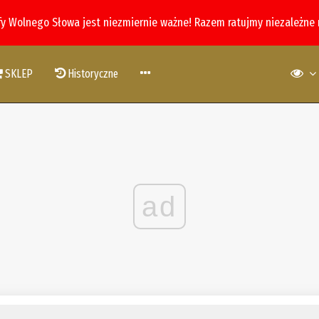
fy Wolnego Słowa jest niezmiernie ważne! Razem ratujmy niezależne
SKLEP
Historyczne
ad