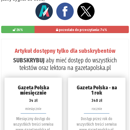
26%
pozostało do przeczytania: 74%
Artykuł dostępny tylko dla subskrybentów
SUBSKRYBUJ
aby mieć dostęp do wszystkich
tekstów oraz lektora na gazetapolska.pl
Gazeta Polska
Gazeta Polska - na
miesięcznie
1 rok
34 zł
340 zł
miesięcznie
rocznie
Miesięczny dostęp do
Dostęp przez rok do
wszystkich treści serwisu
wszystkich treści serwisu
www.gazetapolska.pl.
www.gazetapolska.pl.