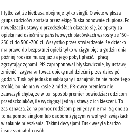
I tylko żal, że kiełbasa obejmuje tylko singli. O wiele większa
grupa rodziców została przez ekipę Tuska ponownie złupiona. Po
nowelizacji ustawy o przedszkolach okazało się, że opłaty za
opiekę nad dziećmi w państwowych placówkach wzrosły ze 150–
250 zł do 500–700 zł. Wszystko przez stwierdzenie, że dziecko
ma prawo do bezpłatnej opieki tylko w ciągu pięciu godzin dnia,
później rodzice muszą już za jego pobyt płacić. I płacą,
zgrzytając zębami. PiS zaproponował błyskawicznie, by ustawę
zmienić i zagwarantować opiekę nad dziećmi przez dziesięć
godzin. Tusk był jednak nieubłagany i oznajmił, że nie może tego
zrobić, bo nie ma w kasie 2 mld zł. PR-owcy premiera nie
zauważyli chyba, że w ten sposób premier powiedział rodzicom
przedszkolaków, ile wyciągnął jedną ustawą z ich kieszeni. To
zaś oznacza, że na pomoc rodzicom pieniędzy nie ma. Są one za
to na pomoc singlom lub osobom żyjącym w wolnych związkach
w zakupie mieszkania. Takimi decyzjami Tusk wysyła bardzo
jasny sygnał do osób,