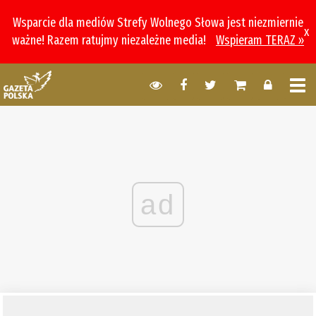
Wsparcie dla mediów Strefy Wolnego Słowa jest niezmiernie
x
ważne! Razem ratujmy niezależne media!
Wspieram TERAZ »
ad