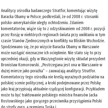
Analitycy ośrodka badawczego Stratfor, komentując wizytę
Baracka Obamy w Polsce, podkreślali, że od 2008 r. stosunki
polsko-amerykańskie uległy ochłodzeniu. Zdaniem
komentatorów, wiąże się to z odzyskiwaniem od 2008 r. pozycji
przez Rosję w niektórych regionach świata przy uwikłaniu w tym
czasie Stanów Zjednoczonych w konflikty na Bliskim Wschodzie.
Spodziewano się, że po wizycie Baracka Obamy w Warszawie
może nastąpić nieznaczne ich ocieplenie. Nie stało się to przy
uprzedniej okazji, gdy w Waszyngtonie wizytę składał prezydent
Bronisław Komorowski. „Postrzegana jest ona w Warszawie w
dużej mierze jako porażka” – zauważają analitycy Stratfor.
Komentatorzy tego ośrodka nie kreślą wyraźnych podziałów na
polskiej scenie politycznej, a kroki podejmowane przez Polskę
jako kraj przypisują aktualnie rządzącej konfiguracji. Przykładem
może tu być traktowanie polskiego ministra finansów Jacka
Rostowskiego jako gorącego przeciwnika przystąpienia Polski
do strefy euro, a premiera Tuska i