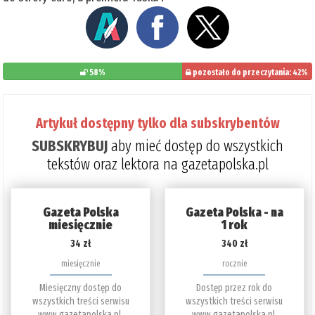
58%
pozostało do przeczytania: 42%
Artykuł dostępny tylko dla subskrybentów
SUBSKRYBUJ
aby mieć dostęp do wszystkich
tekstów oraz lektora na gazetapolska.pl
Gazeta Polska
Gazeta Polska - na
miesięcznie
1 rok
34 zł
340 zł
miesięcznie
rocznie
Miesięczny dostęp do
Dostęp przez rok do
wszystkich treści serwisu
wszystkich treści serwisu
www.gazetapolska.pl.
www.gazetapolska.pl.