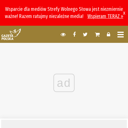
Wsparcie dla mediów Strefy Wolnego Słowa jest niezmiernie
x
ważne! Razem ratujmy niezależne media!
Wspieram TERAZ »
ad