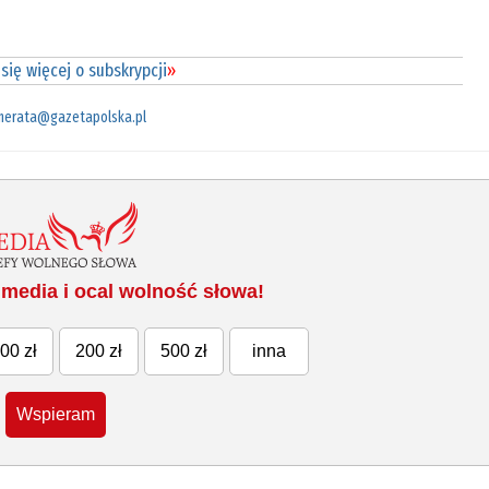
się więcej o subskrypcji
»
merata@gazetapolska.pl
media i ocal wolność słowa!
00 zł
200 zł
500 zł
inna
Wspieram