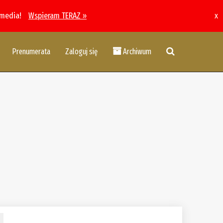
 media!
Wspieram TERAZ »
x
Prenumerata
Zaloguj się
Archiwum