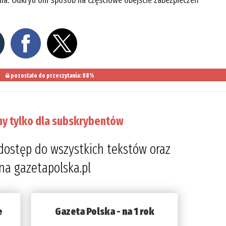
na. Odkryli oni sposób na częściowe obejście zabezpieczeń
pozostało do przeczytania: 88%
ny tylko dla subskrybentów
dostęp do wszystkich tekstów oraz
 na gazetapolska.pl
e
Gazeta Polska - na 1 rok