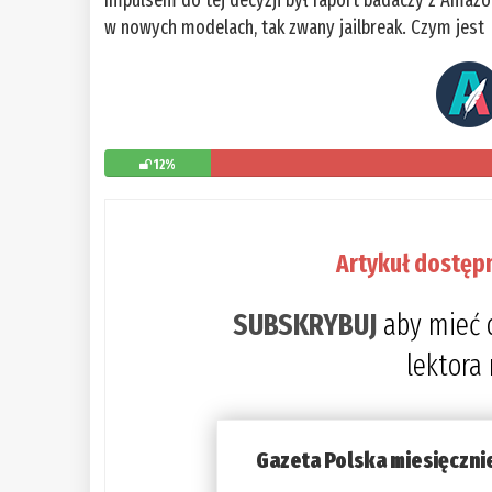
Impulsem do tej decyzji był raport badaczy z Amazo
w nowych modelach, tak zwany jailbreak. Czym jest
12%
Artykuł dostęp
SUBSKRYBUJ
aby mieć 
lektora
Gazeta Polska miesięczni