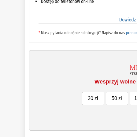
Dostęp do felietonów on-line
Dowiedz 
*
Masz pytania odnośnie subskrypcji? Napisz do nas
prenu
Wesprzyj wolne 
20 zł
50 zł
1