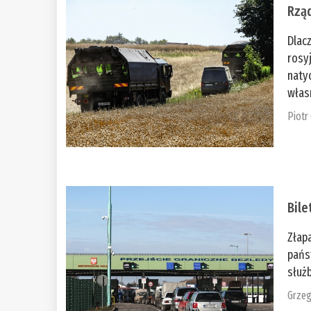
Rząd
Dlac
rosy
naty
włas
Piotr
Bile
Złap
pańs
służb
Grzeg