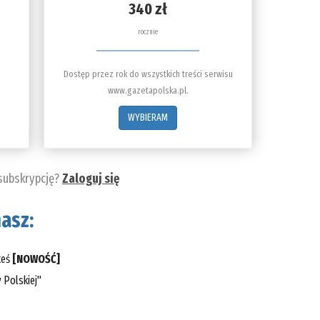
340 zł
rocznie
Dostęp przez rok do wszystkich treści serwisu
www.gazetapolska.pl.
WYBIERAM
 subskrypcję?
Zaloguj się
asz:
teś
[NOWOŚĆ]
 Polskiej"