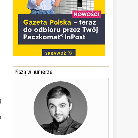
ę
Piszą w numerze
i
h