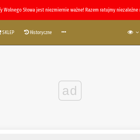
fy Wolnego Słowa jest niezmiernie ważne! Razem ratujmy niezależne
SKLEP
Historyczne
ad