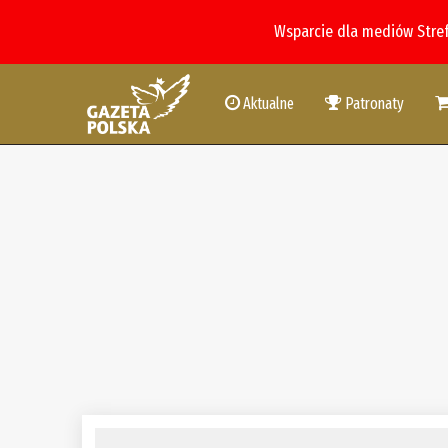
Wsparcie dla mediów Stre
Aktualne
Patronaty