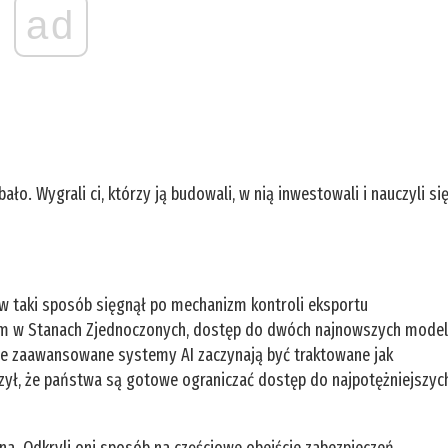
ad
bało. Wygrali ci, którzy ją budowali, w nią inwestowali i nauczyli si
 w taki sposób sięgnął po mechanizm kontroli eksportu
ym w Stanach Zjednoczonych, dostęp do dwóch najnowszych model
e, że zaawansowane systemy AI zaczynają być traktowane jak
czył, że państwa są gotowe ograniczać dostęp do najpotężniejszyc