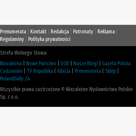
Prenumerata
|
Kontakt
|
Redakcja
|
Patronaty
|
Reklama
|
Regulaminy
|
Polityka prywatności
Strefa Wolnego Słowa:
Niezależna
|
Nowe Państwo
|
VOD
|
Nasze Blogi
|
Gazeta Polska
Codziennie
|
TV Republika
|
Albicla
|
Prenumerata
|
Sklep
|
PolandDaily 24
Wszystkie prawa zastrzeżone © Niezależne Wydawnictwo Polskie
Sp. z o.o.