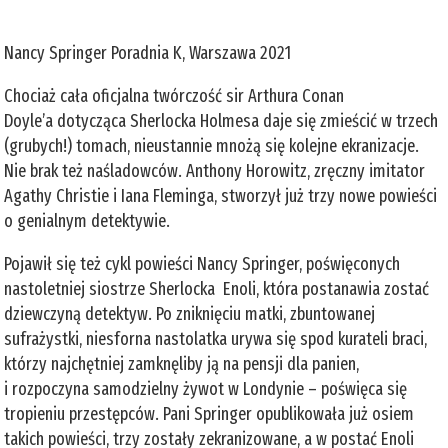
Nancy Springer Poradnia K, Warszawa 2021
Chociaż cała oficjalna twórczość sir Arthura Conan
Doyle’a dotycząca Sherlocka Holmesa daje się zmieścić w trzech
(grubych!) tomach, nieustannie mnożą się kolejne ekranizacje.
Nie brak też naśladowców. Anthony Horowitz, zręczny imitator
Agathy Christie i Iana Fleminga, stworzył już trzy nowe powieści
o genialnym detektywie.
Pojawił się też cykl powieści Nancy Springer, poświęconych
nastoletniej siostrze Sherlocka Enoli, która postanawia zostać
dziewczyną detektyw. Po zniknięciu matki, zbuntowanej
sufrażystki, niesforna nastolatka urywa się spod kurateli braci,
którzy najchętniej zamknęliby ją na pensji dla panien,
i rozpoczyna samodzielny żywot w Londynie – poświęca się
tropieniu przestępców. Pani Springer opublikowała już osiem
takich powieści, trzy zostały zekranizowane, a w postać Enoli