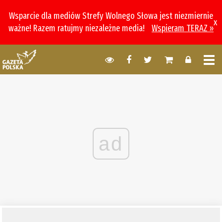
Wsparcie dla mediów Strefy Wolnego Słowa jest niezmiernie
x
ważne! Razem ratujmy niezależne media!
Wspieram TERAZ »
ad