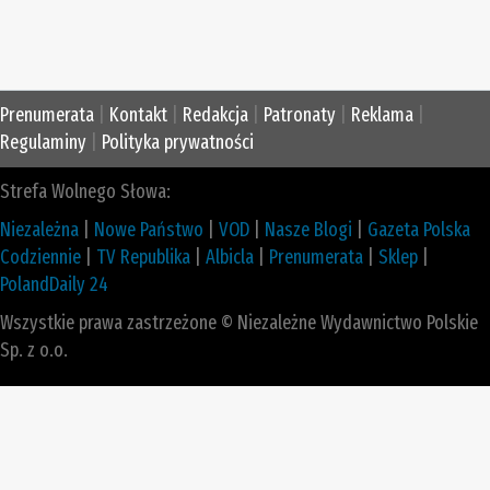
Prenumerata
|
Kontakt
|
Redakcja
|
Patronaty
|
Reklama
|
Regulaminy
|
Polityka prywatności
Strefa Wolnego Słowa:
Niezależna
|
Nowe Państwo
|
VOD
|
Nasze Blogi
|
Gazeta Polska
Codziennie
|
TV Republika
|
Albicla
|
Prenumerata
|
Sklep
|
PolandDaily 24
Wszystkie prawa zastrzeżone © Niezależne Wydawnictwo Polskie
Sp. z o.o.