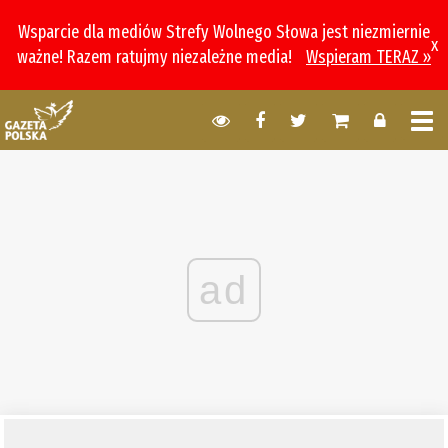
Wsparcie dla mediów Strefy Wolnego Słowa jest niezmiernie
x
ważne! Razem ratujmy niezależne media!
Wspieram TERAZ »
ad