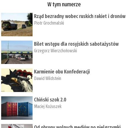
W tym numerze
Rząd bezradny wobec ruskich rakiet i dronów
Piotr Grochmalski
Bilet wstępu dla rosyjskich sabotażystów
Grzegorz Wierzchołowski
Karmienie obu Konfederacji
Dawid Wildstein
Chiński szok 2.0
Maciej Kożuszek
Od obrony wolnych mediów po pielgrzymki,