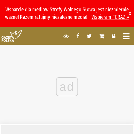
Wsparcie dla mediów Strefy Wolnego Słowa jest niezmiernie
x
ważne! Razem ratujmy niezależne media!
Wspieram TERAZ »
ad