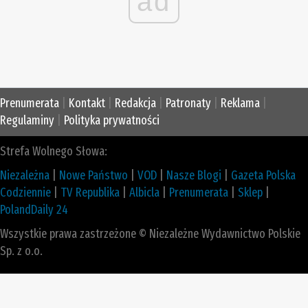
ad
Prenumerata
|
Kontakt
|
Redakcja
|
Patronaty
|
Reklama
|
Regulaminy
|
Polityka prywatności
Strefa Wolnego Słowa:
Niezależna
|
Nowe Państwo
|
VOD
|
Nasze Blogi
|
Gazeta Polska
Codziennie
|
TV Republika
|
Albicla
|
Prenumerata
|
Sklep
|
PolandDaily 24
Wszystkie prawa zastrzeżone © Niezależne Wydawnictwo Polskie
Sp. z o.o.