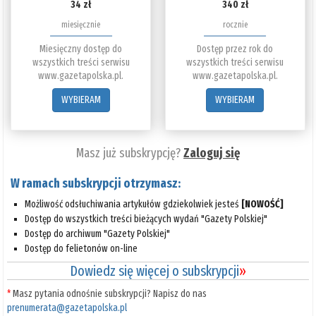
34 zł
340 zł
miesięcznie
rocznie
Miesięczny dostęp do
Dostęp przez rok do
wszystkich treści serwisu
wszystkich treści serwisu
www.gazetapolska.pl.
www.gazetapolska.pl.
WYBIERAM
WYBIERAM
Masz już subskrypcję?
Zaloguj się
W ramach subskrypcji otrzymasz:
Możliwość odsłuchiwania artykułów gdziekolwiek jesteś
[NOWOŚĆ]
Dostęp do wszystkich treści bieżących wydań "Gazety Polskiej"
Dostęp do archiwum "Gazety Polskiej"
Dostęp do felietonów on-line
Dowiedz się więcej o subskrypcji
»
*
Masz pytania odnośnie subskrypcji? Napisz do nas
prenumerata@gazetapolska.pl