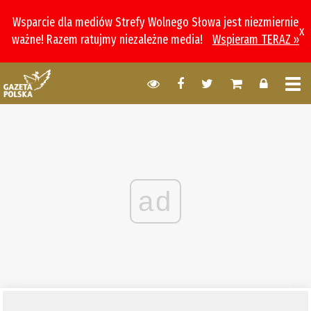
Wsparcie dla mediów Strefy Wolnego Słowa jest niezmiernie
x
ważne! Razem ratujmy niezależne media!
Wspieram TERAZ »
ad