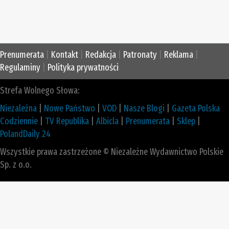
Prenumerata
|
Kontakt
|
Redakcja
|
Patronaty
|
Reklama
|
Regulaminy
|
Polityka prywatności
Strefa Wolnego Słowa:
Niezależna
|
Nowe Państwo
|
VOD
|
Nasze Blogi
|
Gazeta Polska
Codziennie
|
TV Republika
|
Albicla
|
Prenumerata
|
Sklep
|
PolandDaily 24
Wszystkie prawa zastrzeżone © Niezależne Wydawnictwo Polskie
Sp. z o.o.