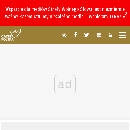
Wsparcie dla mediów Strefy Wolnego Słowa jest niezmiernie
x
ważne! Razem ratujmy niezależne media!
Wspieram TERAZ »
ad