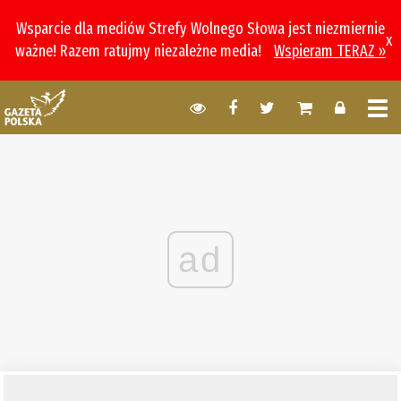
Wsparcie dla mediów Strefy Wolnego Słowa jest niezmiernie
x
ważne! Razem ratujmy niezależne media!
Wspieram TERAZ »
ad