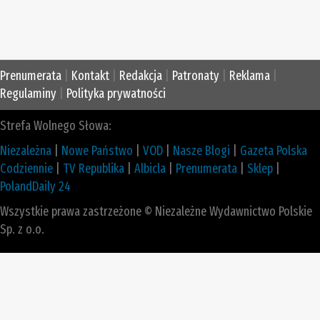
Prenumerata
|
Kontakt
|
Redakcja
|
Patronaty
|
Reklama
|
Regulaminy
|
Polityka prywatności
Strefa Wolnego Słowa:
Niezależna
|
Nowe Państwo
|
VOD
|
Nasze Blogi
|
Gazeta Polska
Codziennie
|
TV Republika
|
Albicla
|
Prenumerata
|
Sklep
|
PolandDaily 24
Wszystkie prawa zastrzeżone © Niezależne Wydawnictwo Polskie
Sp. z o.o.