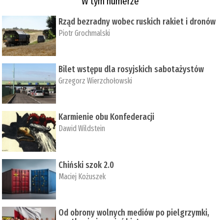
W tym numerze
Rząd bezradny wobec ruskich rakiet i dronów
Piotr Grochmalski
Bilet wstępu dla rosyjskich sabotażystów
Grzegorz Wierzchołowski
Karmienie obu Konfederacji
Dawid Wildstein
Chiński szok 2.0
Maciej Kożuszek
Od obrony wolnych mediów po pielgrzymki,