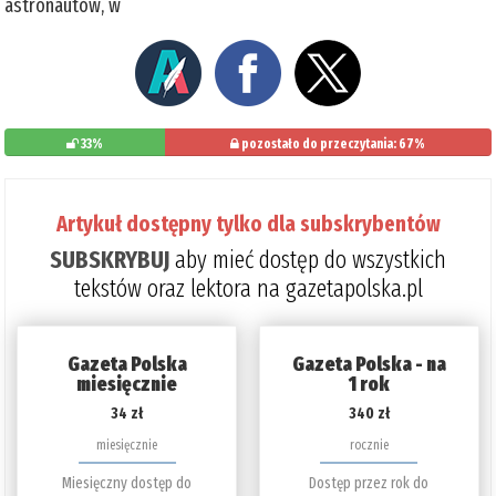
astronautów, w
33%
pozostało do przeczytania: 67%
Artykuł dostępny tylko dla subskrybentów
SUBSKRYBUJ
aby mieć dostęp do wszystkich
tekstów oraz lektora na gazetapolska.pl
Gazeta Polska
Gazeta Polska - na
miesięcznie
1 rok
34 zł
340 zł
miesięcznie
rocznie
Miesięczny dostęp do
Dostęp przez rok do