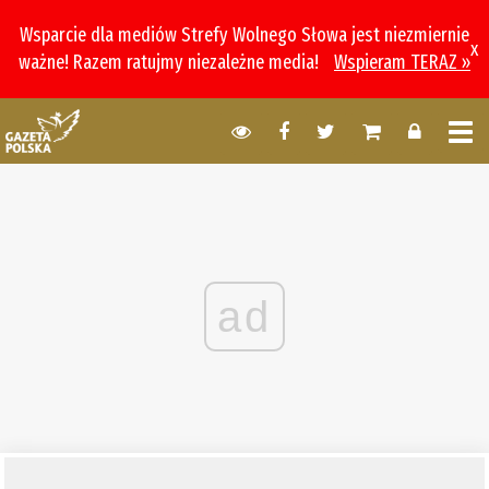
Wsparcie dla mediów Strefy Wolnego Słowa jest niezmiernie
x
ważne! Razem ratujmy niezależne media!
Wspieram TERAZ »
ad