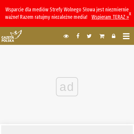
Wsparcie dla mediów Strefy Wolnego Słowa jest niezmiernie
x
ważne! Razem ratujmy niezależne media!
Wspieram TERAZ »
ad