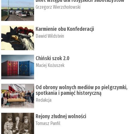
Bilet wstępu dla rosyjskich sabotażystów
Grzegorz Wierzchołowski
Karmienie obu Konfederacji
Dawid Wildstein
Chiński szok 2.0
Maciej Kożuszek
Od obrony wolnych mediów po pielgrzymki,
spotkania i pamięć historyczną
Redakcja
Rejony złudnej wolności
Tomasz Panfil