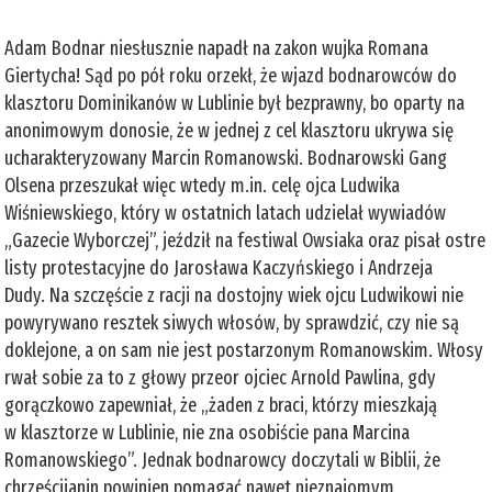
Adam Bodnar niesłusznie napadł na zakon wujka Romana
Giertycha! Sąd po pół roku orzekł, że wjazd bodnarowców do
klasztoru Dominikanów w Lublinie był bezprawny, bo oparty na
anonimowym donosie, że w jednej z cel klasztoru ukrywa się
ucharakteryzowany Marcin Romanowski. Bodnarowski Gang
Olsena przeszukał więc wtedy m.in. celę ojca Ludwika
Wiśniewskiego, który w ostatnich latach udzielał wywiadów
„Gazecie Wyborczej”, jeździł na festiwal Owsiaka oraz pisał ostre
listy protestacyjne do Jarosława Kaczyńskiego i Andrzeja
Dudy. Na szczęście z racji na dostojny wiek ojcu Ludwikowi nie
powyrywano resztek siwych włosów, by sprawdzić, czy nie są
doklejone, a on sam nie jest postarzonym Romanowskim. Włosy
rwał sobie za to z głowy przeor ojciec Arnold Pawlina, gdy
gorączkowo zapewniał, że „żaden z braci, którzy mieszkają
w klasztorze w Lublinie, nie zna osobiście pana Marcina
Romanowskiego”. Jednak bodnarowcy doczytali w Biblii, że
chrześcijanin powinien pomagać nawet nieznajomym,