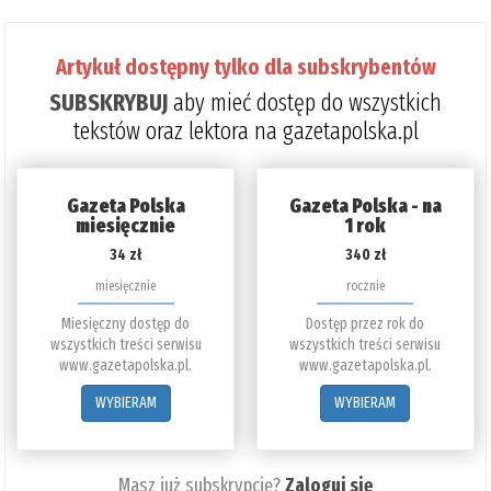
Artykuł dostępny tylko dla subskrybentów
SUBSKRYBUJ
aby mieć dostęp do wszystkich
tekstów oraz lektora na gazetapolska.pl
Gazeta Polska
Gazeta Polska - na
miesięcznie
1 rok
34 zł
340 zł
miesięcznie
rocznie
Miesięczny dostęp do
Dostęp przez rok do
wszystkich treści serwisu
wszystkich treści serwisu
www.gazetapolska.pl.
www.gazetapolska.pl.
WYBIERAM
WYBIERAM
Masz już subskrypcję?
Zaloguj się