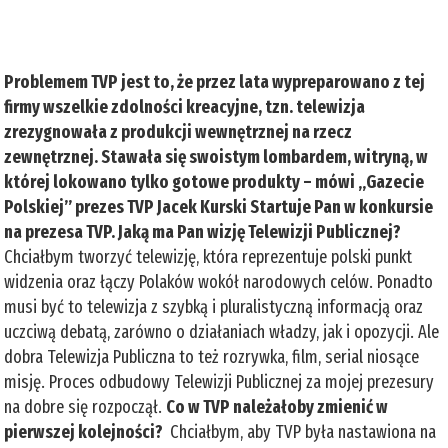
Problemem TVP jest to, że przez lata wypreparowano z tej
firmy wszelkie zdolności kreacyjne, tzn. telewizja
zrezygnowała z produkcji wewnętrznej na rzecz
zewnętrznej. Stawała się swoistym lombardem, witryną, w
której lokowano tylko gotowe produkty – mówi „Gazecie
Polskiej” prezes TVP Jacek Kurski Startuje Pan w konkursie
na prezesa TVP. Jaką ma Pan wizję Telewizji Publicznej?
Chciałbym tworzyć telewizję, która reprezentuje polski punkt
widzenia oraz łączy Polaków wokół narodowych celów. Ponadto
musi być to telewizja z szybką i pluralistyczną informacją oraz
uczciwą debatą, zarówno o działaniach władzy, jak i opozycji. Ale
dobra Telewizja Publiczna to też rozrywka, film, serial niosące
misję. Proces odbudowy Telewizji Publicznej za mojej prezesury
na dobre się rozpoczął.
Co w TVP należałoby zmienić w
pierwszej kolejności?
Chciałbym, aby TVP była nastawiona na