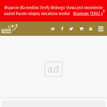
Wsparcie dla mediów Strefy Wolnego Słowa jest niezmiernie
x
ważne! Razem ratujmy niezależne media!
Wspieram TERAZ »
ad