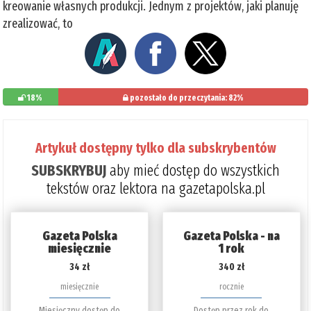
kreowanie własnych produkcji. Jednym z projektów, jaki planuję
zrealizować, to
18%
pozostało do przeczytania: 82%
Artykuł dostępny tylko dla subskrybentów
SUBSKRYBUJ
aby mieć dostęp do wszystkich
tekstów oraz lektora na gazetapolska.pl
Gazeta Polska
Gazeta Polska - na
miesięcznie
1 rok
34 zł
340 zł
miesięcznie
rocznie
Miesięczny dostęp do
Dostęp przez rok do