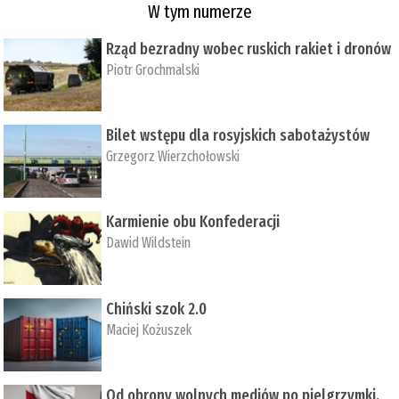
W tym numerze
Rząd bezradny wobec ruskich rakiet i dronów
Piotr Grochmalski
Bilet wstępu dla rosyjskich sabotażystów
Grzegorz Wierzchołowski
Karmienie obu Konfederacji
Dawid Wildstein
Chiński szok 2.0
Maciej Kożuszek
Od obrony wolnych mediów po pielgrzymki,