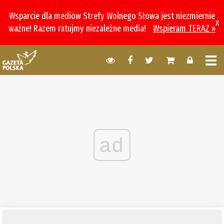
Wsparcie dla mediów Strefy Wolnego Słowa jest niezmiernie
x
ważne! Razem ratujmy niezależne media!
Wspieram TERAZ »
ad