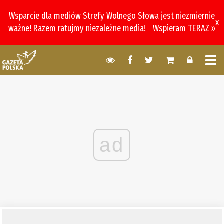
Wsparcie dla mediów Strefy Wolnego Słowa jest niezmiernie
x
ważne! Razem ratujmy niezależne media!
Wspieram TERAZ »
ad