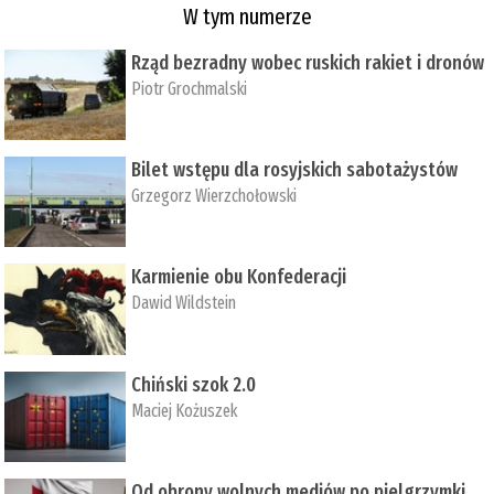
W tym numerze
Rząd bezradny wobec ruskich rakiet i dronów
Piotr Grochmalski
Bilet wstępu dla rosyjskich sabotażystów
Grzegorz Wierzchołowski
Karmienie obu Konfederacji
Dawid Wildstein
Chiński szok 2.0
Maciej Kożuszek
Od obrony wolnych mediów po pielgrzymki,