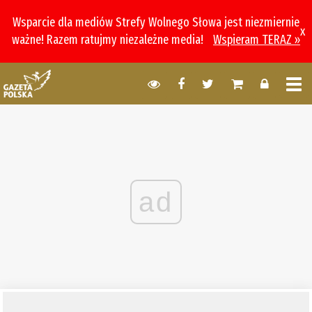
Wsparcie dla mediów Strefy Wolnego Słowa jest niezmiernie
x
ważne! Razem ratujmy niezależne media!
Wspieram TERAZ »
ad