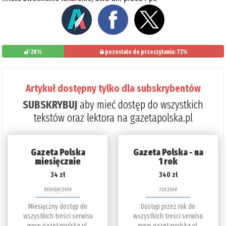
28%
pozostało do przeczytania: 72%
Artykuł dostępny tylko dla subskrybentów
SUBSKRYBUJ
aby mieć dostęp do wszystkich
tekstów oraz lektora na gazetapolska.pl
Gazeta Polska
Gazeta Polska - na
miesięcznie
1 rok
34 zł
340 zł
miesięcznie
rocznie
Miesięczny dostęp do
Dostęp przez rok do
wszystkich treści serwisu
wszystkich treści serwisu
www.gazetapolska.pl.
www.gazetapolska.pl.