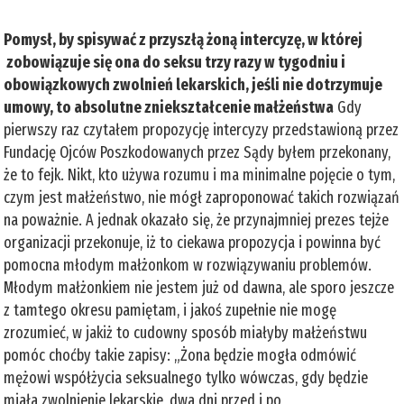
Pomysł, by spisywać z przyszłą żoną intercyzę, w której
zobowiązuje się ona do seksu trzy razy w tygodniu i
obowiązkowych zwolnień lekarskich, jeśli nie dotrzymuje
umowy, to absolutne zniekształcenie małżeństwa
Gdy
pierwszy raz czytałem propozycję intercyzy przedstawioną przez
Fundację Ojców Poszkodowanych przez Sądy byłem przekonany,
że to fejk. Nikt, kto używa rozumu i ma minimalne pojęcie o tym,
czym jest małżeństwo, nie mógł zaproponować takich rozwiązań
na poważnie. A jednak okazało się, że przynajmniej prezes tejże
organizacji przekonuje, iż to ciekawa propozycja i powinna być
pomocna młodym małżonkom w rozwiązywaniu problemów.
Młodym małżonkiem nie jestem już od dawna, ale sporo jeszcze
z tamtego okresu pamiętam, i jakoś zupełnie nie mogę
zrozumieć, w jakiż to cudowny sposób miałyby małżeństwu
pomóc choćby takie zapisy: „Żona będzie mogła odmówić
mężowi współżycia seksualnego tylko wówczas, gdy będzie
miała zwolnienie lekarskie, dwa dni przed i po