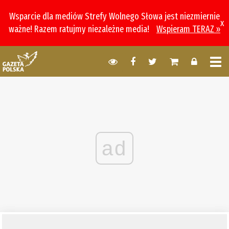
Wsparcie dla mediów Strefy Wolnego Słowa jest niezmiernie
x
ważne! Razem ratujmy niezależne media!
Wspieram TERAZ »
ad