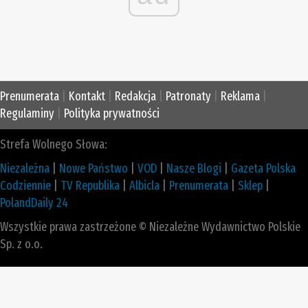
Prenumerata
|
Kontakt
|
Redakcja
|
Patronaty
|
Reklama
|
Regulaminy
|
Polityka prywatności
Strefa Wolnego Słowa:
Niezależna
|
Nowe Państwo
|
VOD
|
Nasze Blogi
|
Gazeta Polska
Codziennie
|
TV Republika
|
Albicla
|
Prenumerata
|
Sklep
|
PolandDaily 24
Wszystkie prawa zastrzeżone © Niezależne Wydawnictwo Polskie
Sp. z o.o.