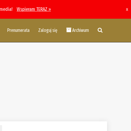
 media!
Wspieram TERAZ »
x
Prenumerata
Zaloguj się
Archiwum