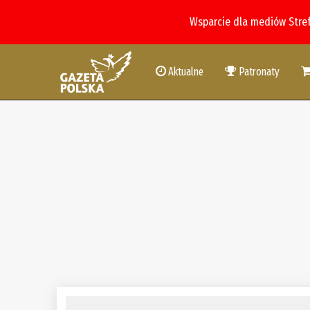
Wsparcie dla mediów Stre
Aktualne
Patronaty