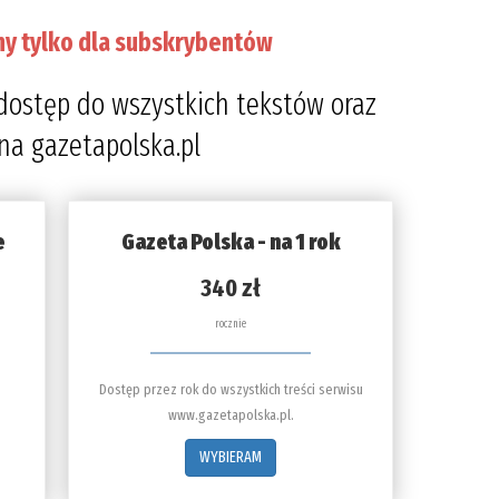
ny tylko dla subskrybentów
dostęp do wszystkich tekstów oraz
 na gazetapolska.pl
e
Gazeta Polska - na 1 rok
340 zł
rocznie
Dostęp przez rok do wszystkich treści serwisu
www.gazetapolska.pl.
WYBIERAM