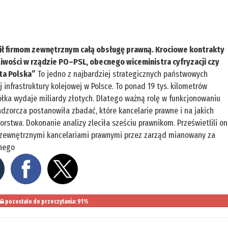
ecił firmom zewnętrznym całą obsługę prawną. Krociowe kontrakty
liwości w rządzie PO–PSL, obecnego wiceministra cyfryzacji czy
ta Polska”
To jedno z najbardziej strategicznych państwowych
j infrastruktury kolejowej w Polsce. To ponad 19 tys. kilometrów
spółka wydaje miliardy złotych. Dlatego ważną rolę w funkcjonowaniu
dzorcza postanowiła zbadać, które kancelarie prawne i na jakich
stwa. Dokonanie analizy zleciła sześciu prawnikom. Prześwietlili on
 zewnętrznymi kancelariami prawnymi przez zarząd mianowany za
anego
pozostało do przeczytania: 91%