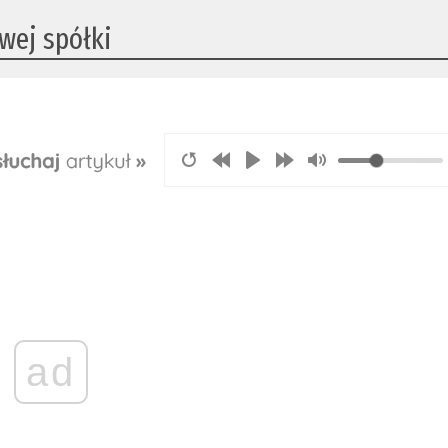
wej spółki
ad