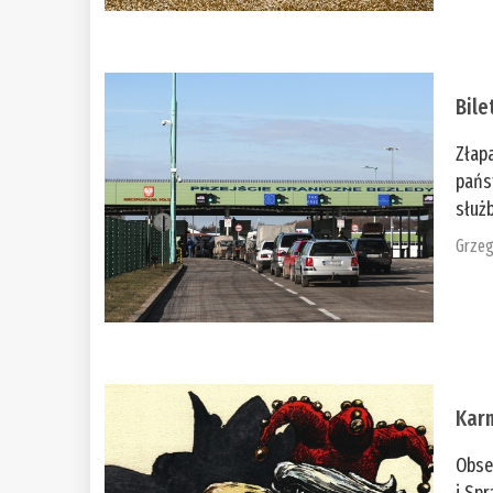
Bile
Złap
pańs
służb
Grzeg
Kar
Obse