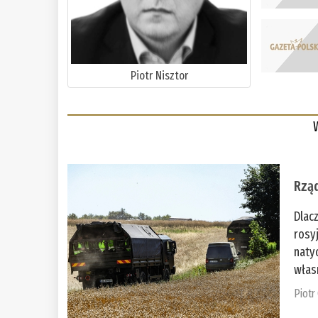
Piotr Nisztor
Rząd
Dlac
rosy
naty
włas
Piotr