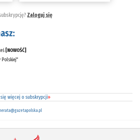
 subskrypcję?
Zaloguj się
asz:
teś
[NOWOŚĆ]
 Polskiej"
się więcej o subskrypcji
»
merata@gazetapolska.pl