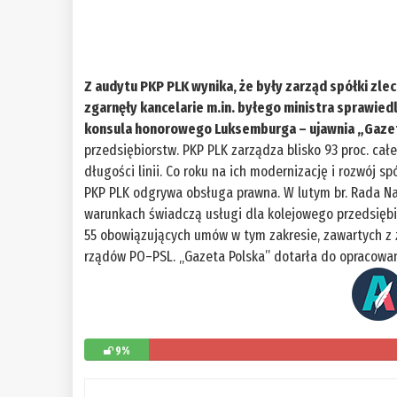
Z audytu PKP PLK wynika, że były zarząd spółki zl
zgarnęły kancelarie m.in. byłego ministra sprawied
konsula honorowego Luksemburga – ujawnia „Gaze
przedsiębiorstw. PKP PLK zarządza blisko 93 proc. całe
długości linii. Co roku na ich modernizację i rozwój 
PKP PLK odgrywa obsługa prawna. W lutym br. Rada Na
warunkach świadczą usługi dla kolejowego przedsiębior
55 obowiązujących umów w tym zakresie, zawartych z
rządów PO–PSL. „Gazeta Polska” dotarła do opracow
9%