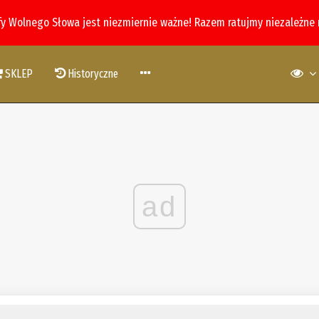
fy Wolnego Słowa jest niezmiernie ważne! Razem ratujmy niezależne
SKLEP
Historyczne
ad