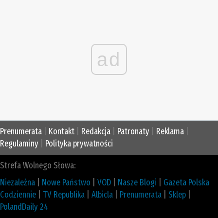
ad
Prenumerata
|
Kontakt
|
Redakcja
|
Patronaty
|
Reklama
|
Regulaminy
|
Polityka prywatności
Strefa Wolnego Słowa:
Niezależna
|
Nowe Państwo
|
VOD
|
Nasze Blogi
|
Gazeta Polska
Codziennie
|
TV Republika
|
Albicla
|
Prenumerata
|
Sklep
|
PolandDaily 24