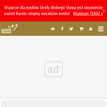
Wsparcie dla mediów Strefy Wolnego Słowa jest niezmiernie
x
ważne! Razem ratujmy niezależne media!
Wspieram TERAZ »
ad