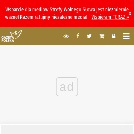
Wsparcie dla mediów Strefy Wolnego Słowa jest niezmiernie
x
ważne! Razem ratujmy niezależne media!
Wspieram TERAZ »
ad