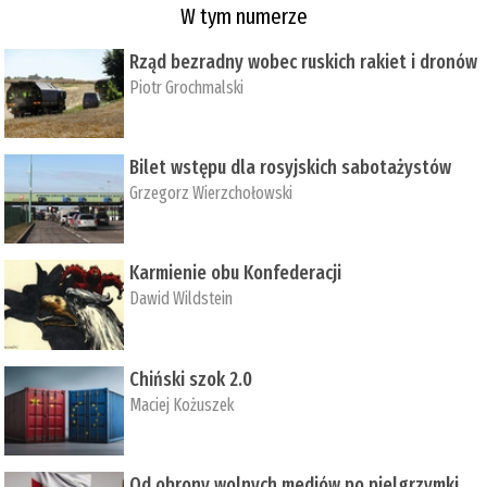
W tym numerze
Rząd bezradny wobec ruskich rakiet i dronów
Piotr Grochmalski
Bilet wstępu dla rosyjskich sabotażystów
Grzegorz Wierzchołowski
Karmienie obu Konfederacji
Dawid Wildstein
Chiński szok 2.0
Maciej Kożuszek
Od obrony wolnych mediów po pielgrzymki,