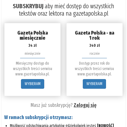
SUBSKRYBUJ
aby mieć dostęp do wszystkich
tekstów oraz lektora na gazetapolska.pl
Gazeta Polska
Gazeta Polska - na
miesięcznie
1 rok
34 zł
340 zł
miesięcznie
rocznie
Miesięczny dostęp do
Dostęp przez rok do
wszystkich treści serwisu
wszystkich treści serwisu
www.gazetapolska.pl.
www.gazetapolska.pl.
WYBIERAM
WYBIERAM
Masz już subskrypcję?
Zaloguj się
W ramach subskrypcji otrzymasz:
Możliwość odsłuchiwania artykułów gdziekolwiek jesteś
[NOWOŚĆ]