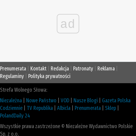
ad
Prenumerata
|
Kontakt
|
Redakcja
|
Patronaty
|
Reklama
|
Regulaminy
|
Polityka prywatności
Strefa Wolnego Słowa:
Niezależna
|
Nowe Państwo
|
VOD
|
Nasze Blogi
|
Gazeta Polska
Codziennie
|
TV Republika
|
Albicla
|
Prenumerata
|
Sklep
|
PolandDaily 24
Wszystkie prawa zastrzeżone © Niezależne Wydawnictwo Polskie
Sp. z o.o.