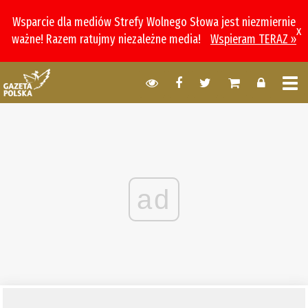
Wsparcie dla mediów Strefy Wolnego Słowa jest niezmiernie
x
ważne! Razem ratujmy niezależne media!
Wspieram TERAZ »
ad