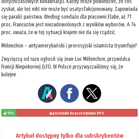
dotychczasowych kohabitacji). Każdy może powiedzieć, że coś
zyskał, ale też nikt nie może być usatysfakcjonowany. Zapowiada
się paraliż państwa. Według sondażu dla pracowni Elabe, aż 71
proc. Francuzów jest niezadowolonych z wyników wyborów. A 74
proc. uważa, że w tej sytuacji krajem nie da się rządzić.
Mélenchon – antyamerykański i prorosyjski islamista tryumfuje?
Zwycięzcą od razu ogłosił się Jean-Luc Mélenchon, przywódca
Francji Niepokornej (LFI). W Polsce przyzwyczailiśmy się, że
kolejne
11%
pozostało do przeczytania: 89%
Artykuł dostępny tylko dla subskrybentów