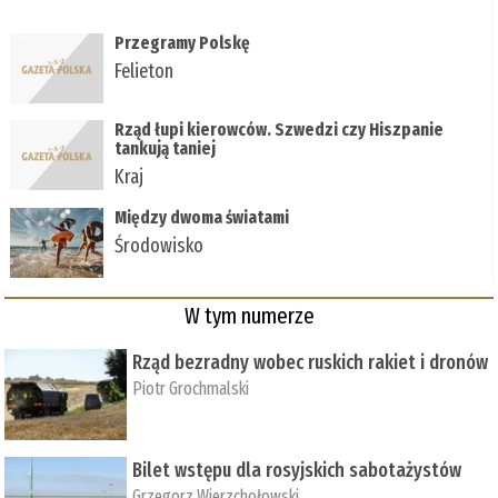
Przegramy Polskę
Felieton
Rząd łupi kierowców. Szwedzi czy Hiszpanie
tankują taniej
Kraj
Między dwoma światami
Środowisko
W tym numerze
Rząd bezradny wobec ruskich rakiet i dronów
Piotr Grochmalski
Bilet wstępu dla rosyjskich sabotażystów
Grzegorz Wierzchołowski