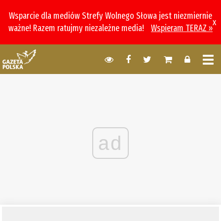
Wsparcie dla mediów Strefy Wolnego Słowa jest niezmiernie
x
ważne! Razem ratujmy niezależne media!
Wspieram TERAZ »
ad