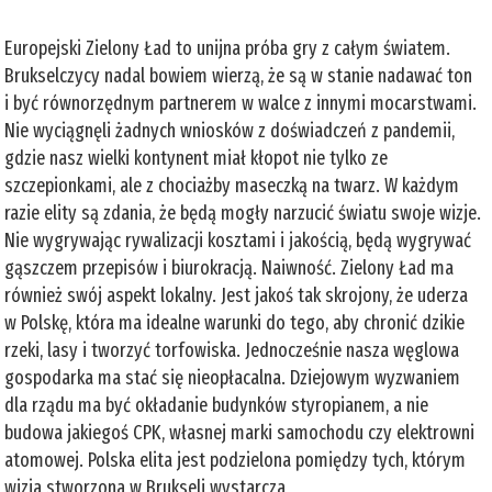
Europejski Zielony Ład to unijna próba gry z całym światem.
Brukselczycy nadal bowiem wierzą, że są w stanie nadawać ton
i być równorzędnym partnerem w walce z innymi mocarstwami.
Nie wyciągnęli żadnych wniosków z doświadczeń z pandemii,
gdzie nasz wielki kontynent miał kłopot nie tylko ze
szczepionkami, ale z chociażby maseczką na twarz. W każdym
razie elity są zdania, że będą mogły narzucić światu swoje wizje.
Nie wygrywając rywalizacji kosztami i jakością, będą wygrywać
gąszczem przepisów i biurokracją. Naiwność. Zielony Ład ma
również swój aspekt lokalny. Jest jakoś tak skrojony, że uderza
w Polskę, która ma idealne warunki do tego, aby chronić dzikie
rzeki, lasy i tworzyć torfowiska. Jednocześnie nasza węglowa
gospodarka ma stać się nieopłacalna. Dziejowym wyzwaniem
dla rządu ma być okładanie budynków styropianem, a nie
budowa jakiegoś CPK, własnej marki samochodu czy elektrowni
atomowej. Polska elita jest podzielona pomiędzy tych, którym
wizja stworzona w Brukseli wystarcza,