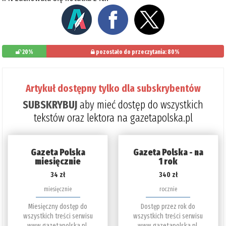
20%
pozostało do przeczytania: 80%
Artykuł dostępny tylko dla subskrybentów
SUBSKRYBUJ
aby mieć dostęp do wszystkich
tekstów oraz lektora na gazetapolska.pl
Gazeta Polska
Gazeta Polska - na
miesięcznie
1 rok
34 zł
340 zł
miesięcznie
rocznie
Miesięczny dostęp do
Dostęp przez rok do
wszystkich treści serwisu
wszystkich treści serwisu
www.gazetapolska.pl.
www.gazetapolska.pl.