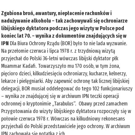
Zgubiona broń, awantury, niepłacenie rachunków i
nadużywanie alkoholu – tak zachowywali się ochroniarze
libijskiego dyktatora podczas jego wizyty w Polsce pod
koniec lat 70. – wynika z dokumentów znajdujących się w
IPN
Dla Biura Ochrony Rządu (BOR) było to nie lada wyzwanie.
Na przełomie czerwca i lipca 1978 r. z trzydniową wizytą
przyjechał do Polski 36-letni wówczas libijski dyktator płk
Muammar Kadafi. Towarzyszyło mu 170 osób, w tym żona,
pięcioro dzieci, kilkudziesięciu ochroniarzy, kucharze, kelnerzy,
lekarze i pielęgniarki. Aby zapewnić ochronę tak licznej libijskiej
delegacji, BOR musiał oddelegować do tego 102 funkcjonariuszy
– wynika ze znajdującej się w archiwum IPN teczki operacji
ochronnej o kryptonimie „Tarabulus”. Obawy przed zamachem
Przygotowania do wizyty libijskiego dyktatora rozpoczęły się w
połowie czerwca 1978 r. Wówczas na kilkudniowy rekonesans
przyjechali do Polski przedstawiciele jego ochrony. W archiwum
IPN zachowała się notatka z ich