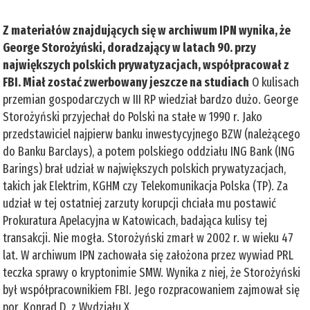
Z materiałów znajdujących się w archiwum IPN wynika, że
George Storożyński, doradzający w latach 90. przy
największych polskich prywatyzacjach, współpracował z
FBI. Miał zostać zwerbowany jeszcze na studiach
O kulisach
przemian gospodarczych w III RP wiedział bardzo dużo. George
Storożyński przyjechał do Polski na stałe w 1990 r. Jako
przedstawiciel najpierw banku inwestycyjnego BZW (należącego
do Banku Barclays), a potem polskiego oddziału ING Bank (ING
Barings) brał udział w największych polskich prywatyzacjach,
takich jak Elektrim, KGHM czy Telekomunikacja Polska (TP). Za
udział w tej ostatniej zarzuty korupcji chciała mu postawić
Prokuratura Apelacyjna w Katowicach, badająca kulisy tej
transakcji. Nie mogła. Storożyński zmarł w 2002 r. w wieku 47
lat. W archiwum IPN zachowała się założona przez wywiad PRL
teczka sprawy o kryptonimie SMW. Wynika z niej, że Storożyński
był współpracownikiem FBI. Jego rozpracowaniem zajmował się
por. Konrad D. z Wydziału X