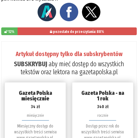
12%
pozostało do przeczytania: 88%
Artykuł dostępny tylko dla subskrybentów
SUBSKRYBUJ
aby mieć dostęp do wszystkich
tekstów oraz lektora na gazetapolska.pl
Gazeta Polska
Gazeta Polska - na
miesięcznie
1 rok
34 zł
340 zł
miesięcznie
rocznie
Miesięczny dostęp do
Dostęp przez rok do
wszystkich treści serwisu
wszystkich treści serwisu
www.gazetapolska.pl.
www.gazetapolska.pl.