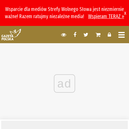
Wsparcie dla mediów Strefy Wolnego Słowa jest niezmiernie
x
ważne! Razem ratujmy niezależne media!
Wspieram TERAZ »
ad