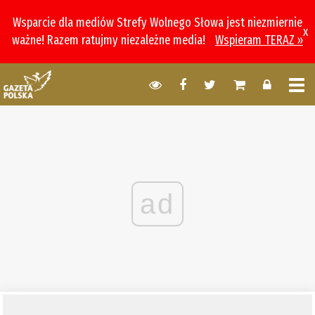
Wsparcie dla mediów Strefy Wolnego Słowa jest niezmiernie
x
ważne! Razem ratujmy niezależne media!
Wspieram TERAZ »
ad