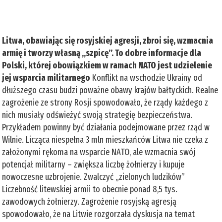
Litwa, obawiając się rosyjskiej agresji, zbroi się, wzmacnia
armię i tworzy własną „szpicę”. To dobre informacje dla
Polski, której obowiązkiem w ramach NATO jest udzielenie
jej wsparcia militarnego
Konflikt na wschodzie Ukrainy od
dłuższego czasu budzi poważne obawy krajów bałtyckich. Realne
zagrożenie ze strony Rosji spowodowało, że rządy każdego z
nich musiały odświeżyć swoją strategię bezpieczeństwa.
Przykładem powinny być działania podejmowane przez rząd w
Wilnie. Licząca niespełna 3 mln mieszkańców Litwa nie czeka z
założonymi rękoma na wsparcie NATO, ale wzmacnia swój
potencjał militarny – zwiększa liczbę żołnierzy i kupuje
nowoczesne uzbrojenie. Zwalczyć „zielonych ludzików”
Liczebność litewskiej armii to obecnie ponad 8,5 tys.
zawodowych żołnierzy. Zagrożenie rosyjską agresją
spowodowało, że na Litwie rozgorzała dyskusja na temat