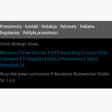
Prenumerata
|
Kontakt
|
Redakcja
|
Patronaty
|
Reklama
|
Regulaminy
|
Polityka prywatności
Strefa Wolnego Słowa:
Niezależna
|
Nowe Państwo
|
VOD
|
Nasze Blogi
|
Gazeta Polska
Codziennie
|
TV Republika
|
Albicla
|
Prenumerata
|
Sklep
|
PolandDaily 24
Wszystkie prawa zastrzeżone © Niezależne Wydawnictwo Polskie
Sp. z o.o.