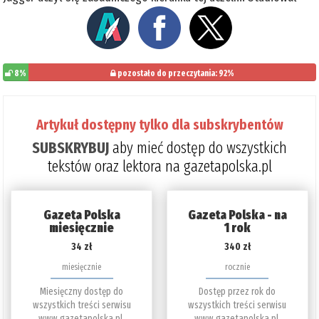
8%
pozostało do przeczytania: 92%
Artykuł dostępny tylko dla subskrybentów
SUBSKRYBUJ
aby mieć dostęp do wszystkich
tekstów oraz lektora na gazetapolska.pl
Gazeta Polska
Gazeta Polska - na
miesięcznie
1 rok
34 zł
340 zł
miesięcznie
rocznie
Miesięczny dostęp do
Dostęp przez rok do
wszystkich treści serwisu
wszystkich treści serwisu
www.gazetapolska.pl.
www.gazetapolska.pl.