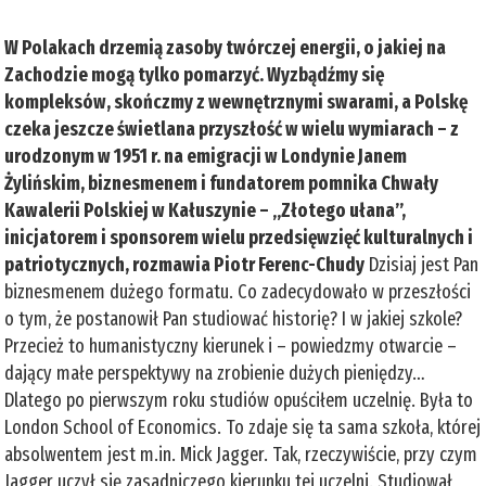
W Polakach drzemią zasoby twórczej energii, o jakiej na
Zachodzie mogą tylko pomarzyć. Wyzbądźmy się
kompleksów, skończmy z wewnętrznymi swarami, a Polskę
czeka jeszcze świetlana przyszłość w wielu wymiarach – z
urodzonym w 1951 r. na emigracji w Londynie Janem
Żylińskim, biznesmenem i fundatorem pomnika Chwały
Kawalerii Polskiej w Kałuszynie – „Złotego ułana”,
inicjatorem i sponsorem wielu przedsięwzięć kulturalnych i
patriotycznych, rozmawia Piotr Ferenc-Chudy
Dzisiaj jest Pan
biznesmenem dużego formatu. Co zadecydowało w przeszłości
o tym, że postanowił Pan studiować historię? I w jakiej szkole?
Przecież to humanistyczny kierunek i – powiedzmy otwarcie –
dający małe perspektywy na zrobienie dużych pieniędzy…
Dlatego po pierwszym roku studiów opuściłem uczelnię. Była to
London School of Economics. To zdaje się ta sama szkoła, której
absolwentem jest m.in. Mick Jagger. Tak, rzeczywiście, przy czym
Jagger uczył się zasadniczego kierunku tej uczelni. Studiował