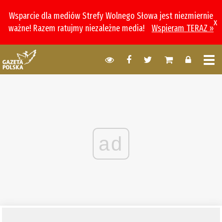
Wsparcie dla mediów Strefy Wolnego Słowa jest niezmiernie
x
ważne! Razem ratujmy niezależne media!
Wspieram TERAZ »
ad