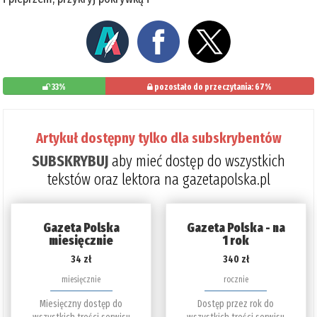
33%
pozostało do przeczytania: 67%
Artykuł dostępny tylko dla subskrybentów
SUBSKRYBUJ
aby mieć dostęp do wszystkich
tekstów oraz lektora na gazetapolska.pl
Gazeta Polska
Gazeta Polska - na
miesięcznie
1 rok
34 zł
340 zł
miesięcznie
rocznie
Miesięczny dostęp do
Dostęp przez rok do