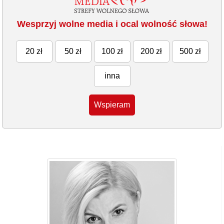
Wesprzyj wolne media i ocal wolność słowa!
20 zł
50 zł
100 zł
200 zł
500 zł
inna
Wspieram