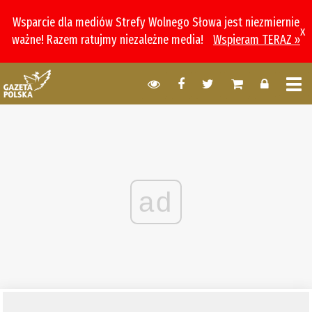
Wsparcie dla mediów Strefy Wolnego Słowa jest niezmiernie
x
ważne! Razem ratujmy niezależne media!
Wspieram TERAZ »
ad