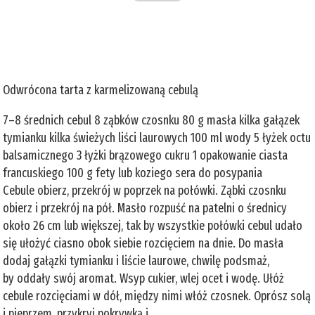
Odwrócona tarta z karmelizowaną cebulą
7–8 średnich cebul 8 ząbków czosnku 80 g masła kilka gałązek
tymianku kilka świeżych liści laurowych 100 ml wody 5 łyżek octu
balsamicznego 3 łyżki brązowego cukru 1 opakowanie ciasta
francuskiego 100 g fety lub koziego sera do posypania
Cebule obierz, przekrój w poprzek na połówki. Ząbki czosnku
obierz i przekrój na pół. Masło rozpuść na patelni o średnicy
około 26 cm lub większej, tak by wszystkie połówki cebul udało
się ułożyć ciasno obok siebie rozcięciem na dnie. Do masła
dodaj gałązki tymianku i liście laurowe, chwilę podsmaż,
by oddały swój aromat. Wsyp cukier, wlej ocet i wodę. Ułóż
cebule rozcięciami w dół, między nimi włóż czosnek. Oprósz solą
i pieprzem, przykryj pokrywką i