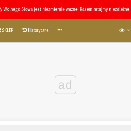
fy Wolnego Słowa jest niezmiernie ważne! Razem ratujmy niezależne
SKLEP
Historyczne
ad