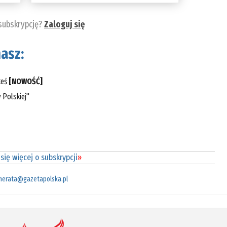
 subskrypcję?
Zaloguj się
asz:
teś
[NOWOŚĆ]
 Polskiej"
się więcej o subskrypcji
»
merata@gazetapolska.pl