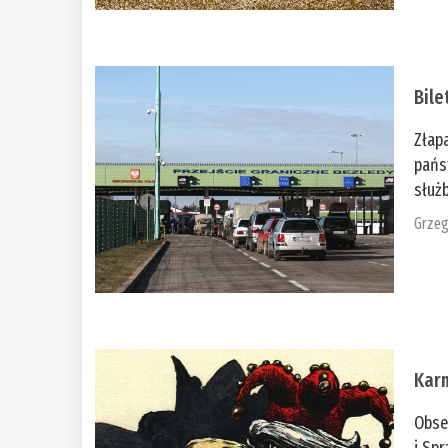
Bile
Złap
pańs
służb
Grzeg
Kar
Obse