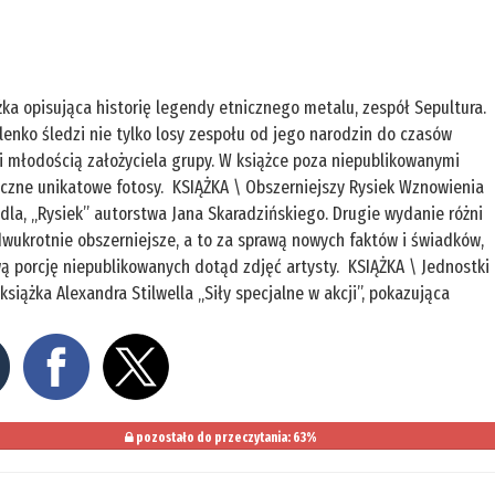
ążka opisująca historię legendy etnicznego metalu, zespół Sepultura.
rolenko śledzi nie tylko losy zespołu od jego narodzin do czasów
i młodością założyciela grupy. W książce poza niepublikowanymi
iczne unikatowe fotosy. KSIĄŻKA \ Obszerniejszy Rysiek Wznowienia
dla, „Rysiek” autorstwa Jana Skaradzińskiego. Drugie wydanie różni
wukrotnie obszerniejsze, a to za sprawą nowych faktów i świadków,
wą porcję niepublikowanych dotąd zdjęć artysty. KSIĄŻKA \ Jednostki
iążka Alexandra Stilwella „Siły specjalne w akcji”, pokazująca
pozostało do przeczytania: 63%