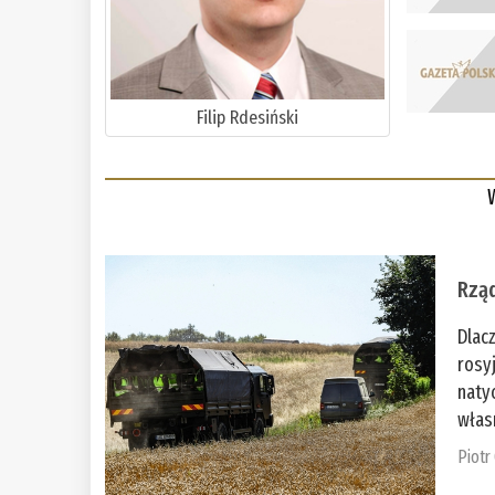
Filip Rdesiński
Rząd
Dlac
rosy
naty
włas
Piotr