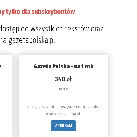
ny tylko dla subskrybentów
dostęp do wszystkich tekstów oraz
 na gazetapolska.pl
e
Gazeta Polska - na 1 rok
340 zł
rocznie
Dostęp przez rok do wszystkich treści serwisu
www.gazetapolska.pl.
WYBIERAM