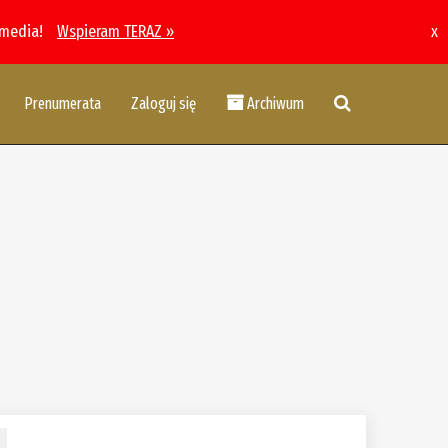
 media!
Wspieram TERAZ »
x
Prenumerata
Zaloguj się
Archiwum