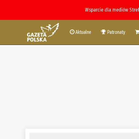
Wsparcie dla mediów Stre
Aktualne
Patronaty