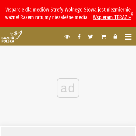
Wsparcie dla mediów Strefy Wolnego Słowa jest niezmiernie
x
ważne! Razem ratujmy niezależne media!
Wspieram TERAZ »
ad