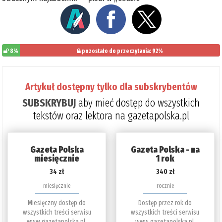
8%
pozostało do przeczytania: 92%
Artykuł dostępny tylko dla subskrybentów
SUBSKRYBUJ
aby mieć dostęp do wszystkich
tekstów oraz lektora na gazetapolska.pl
Gazeta Polska
Gazeta Polska - na
miesięcznie
1 rok
34 zł
340 zł
miesięcznie
rocznie
Miesięczny dostęp do
Dostęp przez rok do
wszystkich treści serwisu
wszystkich treści serwisu
www.gazetapolska.pl.
www.gazetapolska.pl.