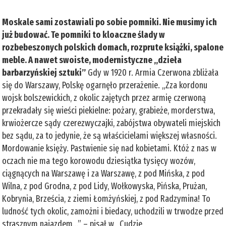
Moskale sami zostawiali po sobie pomniki. Nie musimy ich
już budować. Te pomniki to kloaczne ślady w
rozbebeszonych polskich domach, rozprute książki, spalone
meble. A nawet swoiste, modernistyczne „dzieła
barbarzyńskiej sztuki”
Gdy w 1920 r. Armia Czerwona zbliżała
się do Warszawy, Polskę ogarnęło przerażenie. „Zza kordonu
wojsk bolszewickich, z okolic zajętych przez armię czerwoną
przekradały się wieści piekielne: pożary, grabieże, morderstwa,
krwiożercze sądy czerezwyczajki, zabójstwa obywateli miejskich
bez sądu, za to jedynie, że są właścicielami większej własności.
Mordowanie księży. Pastwienie się nad kobietami. Któż z nas w
oczach nie ma tego korowodu dziesiątka tysięcy wozów,
ciągnących na Warszawę i za Warszawę, z pod Mińska, z pod
Wilna, z pod Grodna, z pod Lidy, Wołkowyska, Pińska, Prużan,
Kobrynia, Brześcia, z ziemi Łomżyńskiej, z pod Radzymina! To
ludność tych okolic, zamożni i biedacy, uchodzili w trwodze przed
strasznym najazdem…” – pisał w „Cudzie