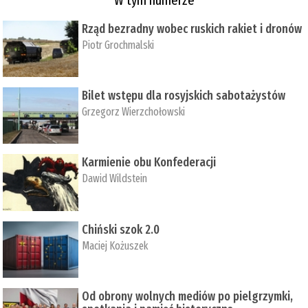
Rząd bezradny wobec ruskich rakiet i dronów
Piotr Grochmalski
Bilet wstępu dla rosyjskich sabotażystów
Grzegorz Wierzchołowski
Karmienie obu Konfederacji
Dawid Wildstein
Chiński szok 2.0
Maciej Kożuszek
Od obrony wolnych mediów po pielgrzymki,