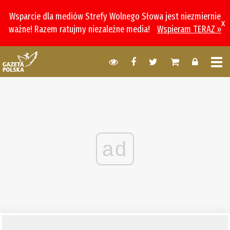
Wsparcie dla mediów Strefy Wolnego Słowa jest niezmiernie
x
ważne! Razem ratujmy niezależne media!
Wspieram TERAZ »
ad