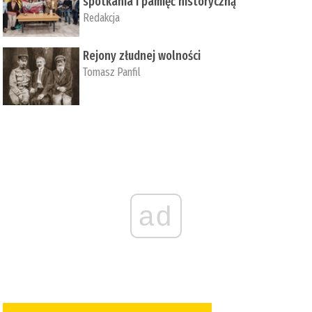
spotkania i pamięć historyczną
Redakcja
Rejony złudnej wolności
Tomasz Panfil
ad