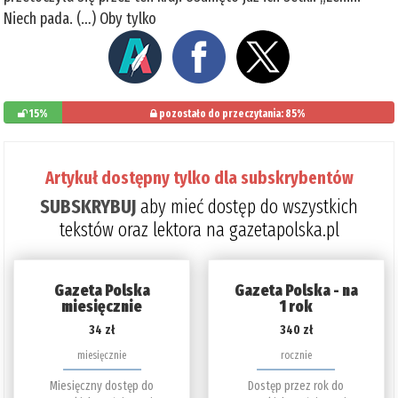
Niech pada. (…) Oby tylko
15%
pozostało do przeczytania: 85%
Artykuł dostępny tylko dla subskrybentów
SUBSKRYBUJ
aby mieć dostęp do wszystkich
tekstów oraz lektora na gazetapolska.pl
Gazeta Polska
Gazeta Polska - na
miesięcznie
1 rok
34 zł
340 zł
miesięcznie
rocznie
Miesięczny dostęp do
Dostęp przez rok do