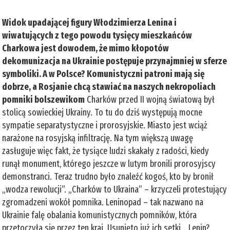
Widok upadającej figury Włodzimierza Lenina i
wiwatujących z tego powodu tysięcy mieszkańców
Charkowa jest dowodem, że mimo kłopotów
dekomunizacja na Ukrainie postępuje przynajmniej w sferze
symboliki. A w Polsce? Komunistyczni patroni mają się
dobrze, a Rosjanie chcą stawiać na naszych nekropoliach
pomniki bolszewikom
Charków przed II wojną światową był
stolicą sowieckiej Ukrainy. To tu do dziś występują mocne
sympatie separatystyczne i prorosyjskie. Miasto jest wciąż
narażone na rosyjską infiltrację. Na tym większą uwagę
zasługuje więc fakt, że tysiące ludzi skakały z radości, kiedy
runął monument, którego jeszcze w lutym bronili prorosyjscy
demonstranci. Teraz trudno było znaleźć kogoś, kto by bronił
„wodza rewolucji”. „Charków to Ukraina” – krzyczeli protestujący
zgromadzeni wokół pomnika. Leninopad – tak nazwano na
Ukrainie falę obalania komunistycznych pomników, która
przetoczyła się przez ten kraj. Usunięto już ich setki. „Lenin?