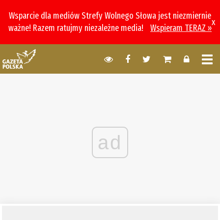
Wsparcie dla mediów Strefy Wolnego Słowa jest niezmiernie
x
ważne! Razem ratujmy niezależne media!
Wspieram TERAZ »
ad