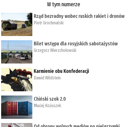
W tym numerze
Rząd bezradny wobec ruskich rakiet i dronów
Piotr Grochmalski
Bilet wstępu dla rosyjskich sabotażystów
Grzegorz Wierzchołowski
Karmienie obu Konfederacji
Dawid Wildstein
Chiński szok 2.0
Maciej Kożuszek
Od obrony wolnych mediów po pielgrzymki,