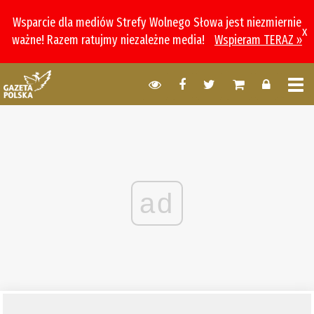
Wsparcie dla mediów Strefy Wolnego Słowa jest niezmiernie
x
ważne! Razem ratujmy niezależne media!
Wspieram TERAZ »
ad