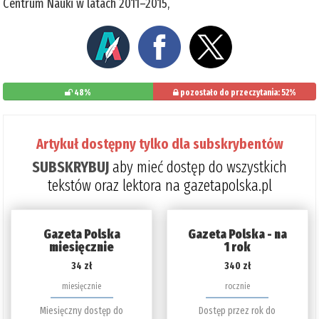
Centrum Nauki w latach 2011–2015,
48%
pozostało do przeczytania: 52%
Artykuł dostępny tylko dla subskrybentów
SUBSKRYBUJ
aby mieć dostęp do wszystkich
tekstów oraz lektora na gazetapolska.pl
Gazeta Polska
Gazeta Polska - na
miesięcznie
1 rok
34 zł
340 zł
miesięcznie
rocznie
Miesięczny dostęp do
Dostęp przez rok do