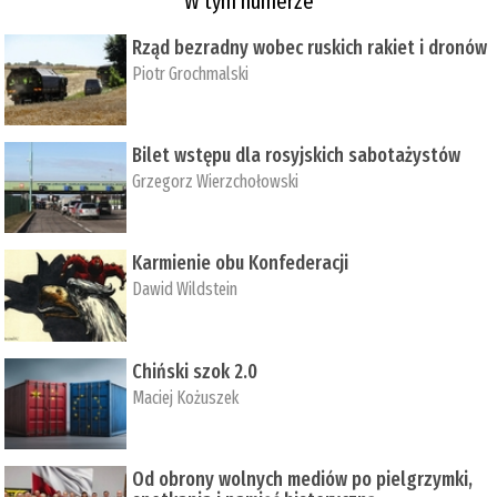
W tym numerze
Rząd bezradny wobec ruskich rakiet i dronów
Piotr Grochmalski
Bilet wstępu dla rosyjskich sabotażystów
Grzegorz Wierzchołowski
Karmienie obu Konfederacji
Dawid Wildstein
Chiński szok 2.0
Maciej Kożuszek
Od obrony wolnych mediów po pielgrzymki,