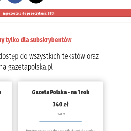
pozostało do przeczytania: 88%
ny tylko dla subskrybentów
dostęp do wszystkich tekstów oraz
 na gazetapolska.pl
e
Gazeta Polska - na 1 rok
340 zł
rocznie
Dostęp przez rok do wszystkich treści serwisu