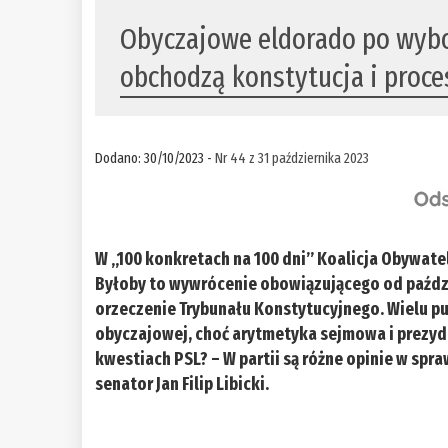
Obyczajowe eldorado po wybo
obchodzą konstytucja i proces
Dodano: 30/10/2023 -
Nr 44 z 31 października 2023
W „100 konkretach na 100 dni” Koalicja Obywatel
Byłoby to wywrócenie obowiązującego od paźdz
orzeczenie Trybunału Konstytucyjnego. Wielu 
obyczajowej, choć arytmetyka sejmowa i prezyde
kwestiach PSL? – W partii są różne opinie w sp
senator Jan Filip Libicki.