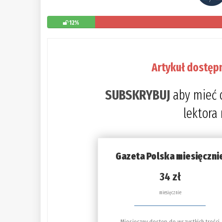
12%
Artykuł dostęp
SUBSKRYBUJ
aby mieć 
lektora
Gazeta Polska miesięczni
34 zł
miesięcznie
Miesięczny dostęp do wszystkich treści