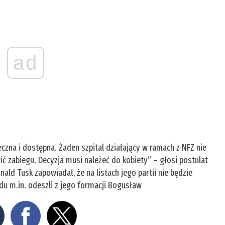
ad
eczna i dostępna. Żaden szpital działający w ramach z NFZ nie
ć zabiegu. Decyzja musi należeć do kobiety” – głosi postulat
ald Tusk zapowiadał, że na listach jego partii nie będzie
odu m.in. odeszli z jego formacji Bogusław