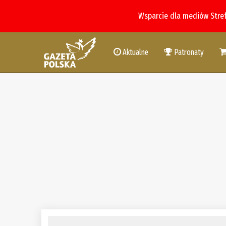
Wsparcie dla mediów Stre
Aktualne
Patronaty