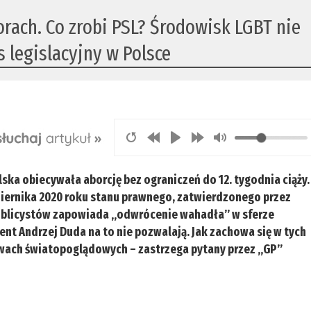
rach. Co zrobi PSL? Środowisk LGBT nie
 legislacyjny w Polsce
ska obiecywała aborcję bez ograniczeń do 12. tygodnia ciąży.
iernika 2020 roku stanu prawnego, zatwierdzonego przez
publicystów zapowiada „odwrócenie wahadła” w sferze
nt Andrzej Duda na to nie pozwalają. Jak zachowa się w tych
rawach światopoglądowych – zastrzega pytany przez „GP”