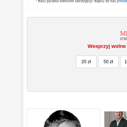
*
Masz pytania odnośnie subskrypcji? Napisz do nas
prenu
Wesprzyj wolne 
20 zł
50 zł
1