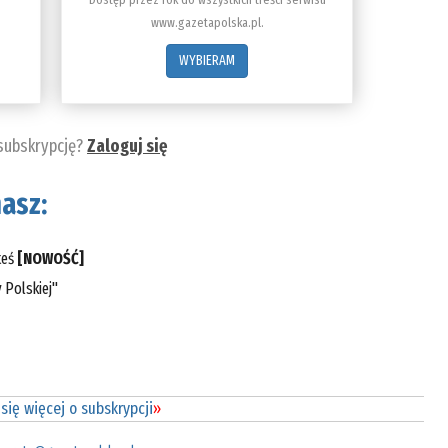
www.gazetapolska.pl.
WYBIERAM
 subskrypcję?
Zaloguj się
asz:
teś
[NOWOŚĆ]
 Polskiej"
się więcej o subskrypcji
»