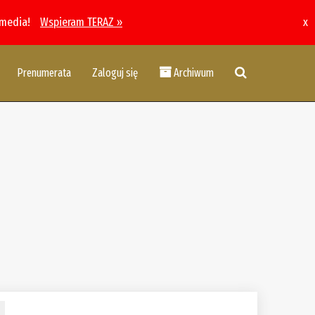
 media!
Wspieram TERAZ »
x
Prenumerata
Zaloguj się
Archiwum