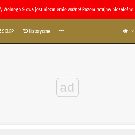
fy Wolnego Słowa jest niezmiernie ważne! Razem ratujmy niezależne
SKLEP
Historyczne
ad