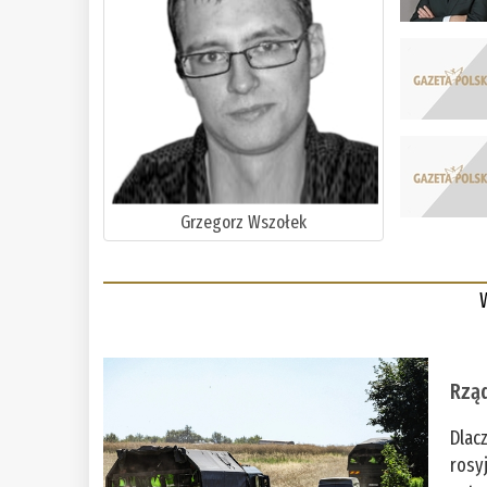
Grzegorz Wszołek
Rząd
Dlac
rosy