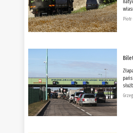
naty
włas
Piotr
Bile
Złap
pańs
służb
Grzeg