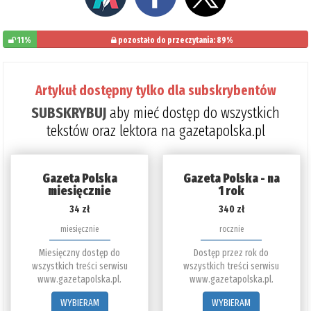
11%
pozostało do przeczytania: 89%
Artykuł dostępny tylko dla subskrybentów
SUBSKRYBUJ
aby mieć dostęp do wszystkich
tekstów oraz lektora na gazetapolska.pl
Gazeta Polska
Gazeta Polska - na
miesięcznie
1 rok
34 zł
340 zł
miesięcznie
rocznie
Miesięczny dostęp do
Dostęp przez rok do
wszystkich treści serwisu
wszystkich treści serwisu
www.gazetapolska.pl.
www.gazetapolska.pl.
WYBIERAM
WYBIERAM