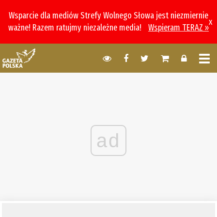
Wsparcie dla mediów Strefy Wolnego Słowa jest niezmiernie
x
ważne! Razem ratujmy niezależne media!
Wspieram TERAZ »
ad